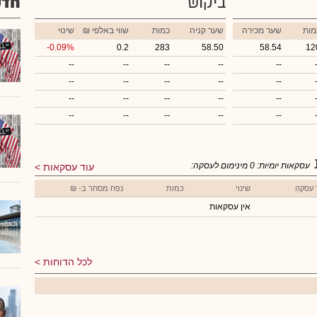
חדש
ביקוש
מות
שער מכירה
שער קניה
כמות
₪ שווי באלפי
שינוי
-0.09%
0.2
283
58.50
58.54
12
--
--
--
--
--
--
--
--
--
--
--
--
--
--
--
--
--
--
--
--
עסקאות יומיות:
0
מינימום לעסקה:
עוד עסקאות
 עסקה
שינוי
כמות
נפח מסחר ב- ₪
אין עסקאות
לכל הדוחות