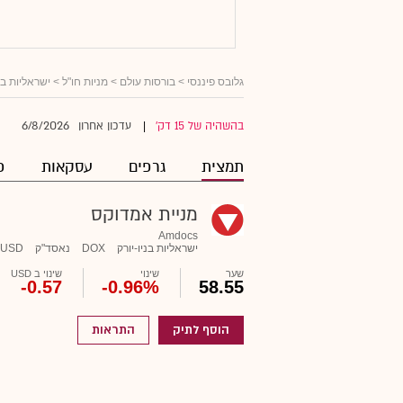
גלובס פיננסי
>
בורסות עולם
>
מניות חו"ל
>
ישראליות ב
6/8/2026
בהשהיה של 15 דק'
עדכון אחרון
|
תמצית
גרפים
עסקאות
פ
מניית אמדוקס
Amdocs
ישראליות בניו-יורק
DOX
נאסד"ק
USD
שער
שינוי
שינוי ב USD
-0.57
-0.96%
58.55
הוסף לתיק
התראות