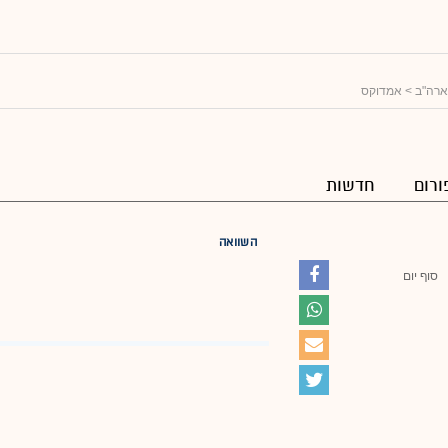
ארה"ב
> אמדוקס
ורום
חדשות
השוואה
סוף יום