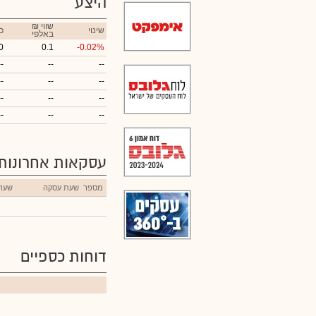
היצע
₪ שווי
שינוי
כ
באלפי
0
0.1
-0.02%
--
--
--
--
--
--
--
--
--
--
--
--
עסקאות אחרונות
מספר
שעת עסקה
שער
דוחות כספיים