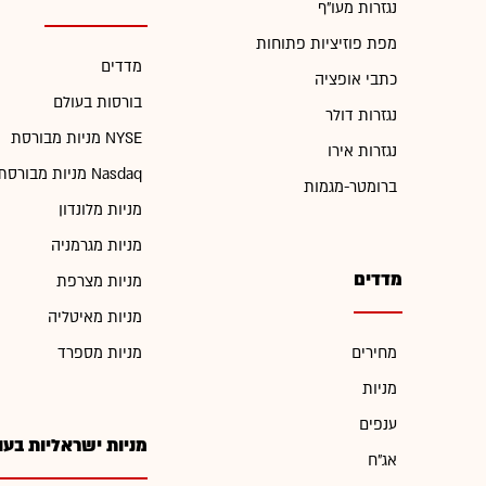
נגזרות מעו"ף
מפת פוזיציות פתוחות
מדדים
כתבי אופציה
בורסות בעולם
נגזרות דולר
מניות מבורסת NYSE
נגזרות אירו
מניות מבורסת Nasdaq
ברומטר-מגמות
מניות מלונדון
מניות מגרמניה
מדדים
מניות מצרפת
מניות מאיטליה
מחירים
מניות מספרד
מניות
ענפים
מניות ישראליות בעו
אג"ח