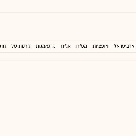
ארביטראז'
אופציות
מט"ח
אג"ח
ק. נאמנות
קרנות סל
חוז