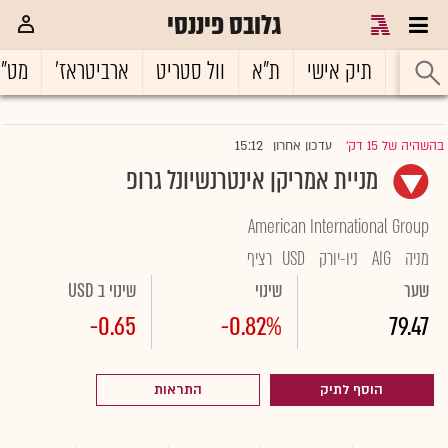
גלובס פיננסי
ראשי
תיק אישי
ת"א
וול סטריט
ארביטראז'
מט"
15:12
בהשהיה של 15 דק'
עדכון אחרון
|
מניית אמריקן אינטרנשיונל גרופ
American International Group
מניה
AIG
ניו-יורק
USD
רציף
שער
שינוי
שינוי ב USD
-0.65
-0.82%
79.47
הוסף לתיק
התראות