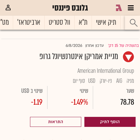
גלובס פיננסי
ראשי
תיק אישי
ת"א
וול סטריט
ארביטראז'
מט"
6/8/2026
בהשהיה של 15 דק'
עדכון אחרון
|
מניית אמריקן אינטרנשיונל גרופ
American International Group
מניה
AIG
ניו-יורק
USD
סוף יום
שער
שינוי
שינוי ב USD
-1.19
-1.49%
78.78
הוסף לתיק
התראות