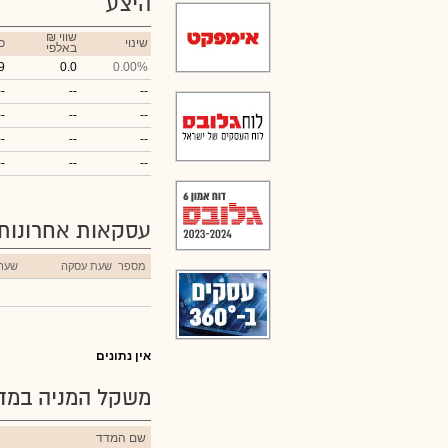
היצע
₪ שווי
שינוי
כ
באלפי
9
0.0
0.00%
--
--
--
--
--
--
--
--
--
--
--
--
עסקאות אחרונות
מספר
שעת עסקה
שער
אין נתונים
משקל המניה במדד
שם המדד