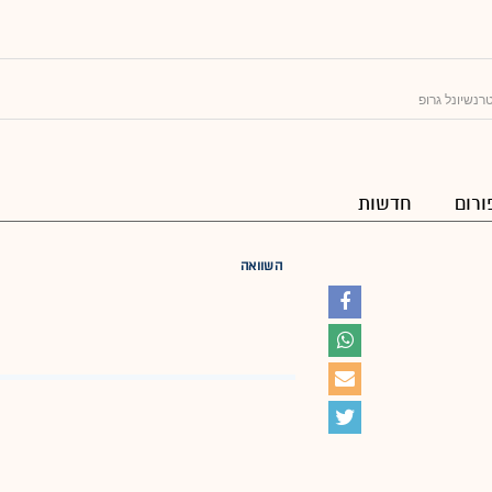
רנשיונל גרופ
ורום
חדשות
השוואה