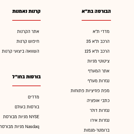
הבורסה בת"א
קרנות נאמנות
מדדי ת"א
אתר הקרנות
הרכב ת"א 35
חיפוש קרנות
הרכב ת"א 125
השוואה ביצועי קרנות
ציטוטי מניות
אתר המעו"ף
בורסות בחו"ל
נגזרות מעו"ף
מפת פוזיציות פתוחות
מדדים
כתבי אופציה
בורסות בעולם
נגזרות דולר
מניות מבורסת NYSE
נגזרות אירו
מניות מבורסת Nasdaq
ברומטר-מגמות