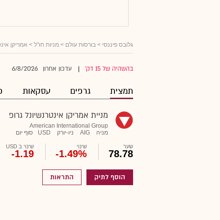
גלובס פיננסי
>
בורסות עולם
>
מניות חו"ל
> אמריקן אינט
6/8/2026
בהשהיה של 15 דק'
עדכון אחרון
|
תמצית
גרפים
עסקאות
פ
מניית אמריקן אינטרנשיונל גרופ
American International Group
מניה
AIG
ניו-יורק
USD
סוף יום
שער
שינוי
שינוי ב USD
-1.19
-1.49%
78.78
הוסף לתיק
התראות