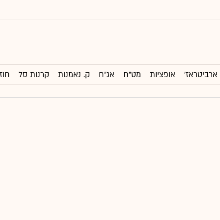
ארביטראז'
אופציות
מט"ח
אג"ח
ק. נאמנות
קרנות סל
חוז