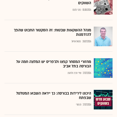
השווקים
01.08.2026
כתבי גלובס
מנהל ההשקעות שבטוח: זה הסקטור החבוט שהפך
להזדמנות
28.07.2026
נתנאל אריאל
מחזורי המסחר קפצו ולג'פריס יש המלצה חמה על
הבורסה בתל אביב
27.07.2026
שירי חביב-ולדהורן
היכונו לירידות בבורסה: כך ייראה השבוע המטלטל
שבפתח
27.07.2026
רם מורי