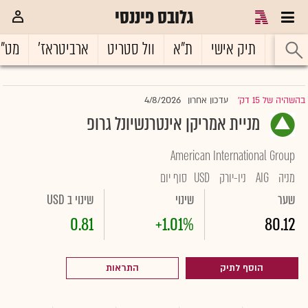
גלובס פיננסי
ראשי
תיק אישי
ת"א
וול סטריט
ארביטראז'
מט"
4/8/2026
בהשהיה של 15 דק'
עדכון אחרון
|
מניית אמריקן אינטרנשיונל גרופ
American International Group
מניה
AIG
ניו-יורק
USD
סוף יום
שער
שינוי
שינוי ב USD
0.81
+1.01%
80.12
הוסף לתיק
התראות