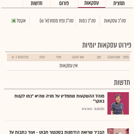
עסקאות
תמצית
פורום
חדשות
סה"כ עסקאות
סה"כ כמות
סה"כ נפח מסחר
(א' ₪)
אקסל
פירוט עסקאות יומיות
מספר
שעת עסקה
מצב
שער עסקה
שינוי
כמות
נפח מסחר ב- ₪
אין עסקאות
חדשות
מנהל ההשקעות שממליץ על מניה שהיא "כמו לקנות
בונקר"
04.08.2026
נתנאל אריאל
הבכיר שרואה הזדמנות בסקטור חבוט - ועוד כתבות על