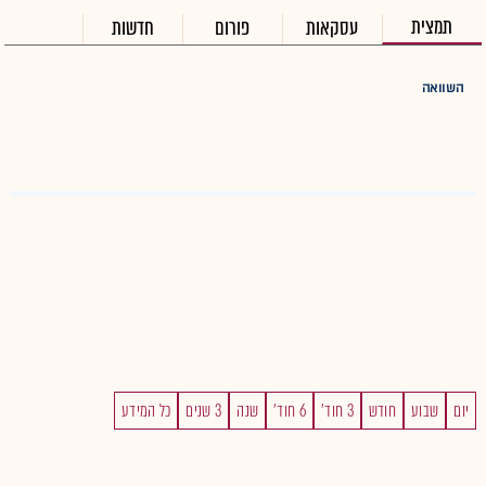
תמצית
עסקאות
פורום
חדשות
השוואה
יום
שבוע
חודש
3 חוד'
6 חוד'
שנה
3 שנים
כל המידע