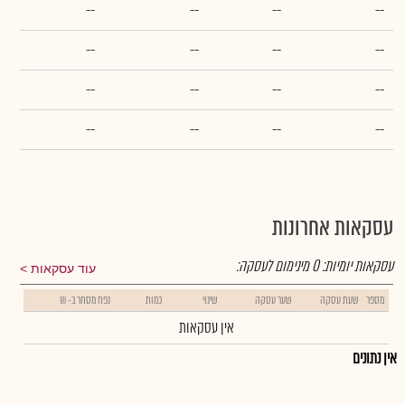
--
--
--
--
--
--
--
--
--
--
--
--
--
--
--
--
עסקאות אחרונות
עסקאות יומיות:
0
מינימום לעסקה:
עוד עסקאות
מספר
שעת עסקה
שער עסקה
שינוי
כמות
נפח מסחר ב- ₪
אין עסקאות
אין נתונים