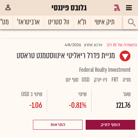
גלובס פיננסי
ראשי
תיק אישי
ת"א
וול סטריט
ארביטראז'
מט"
4/8/2026
בהשהיה של 15 דק'
עדכון אחרון
|
מניית פדרל ריאליטי אינווסטמנט טראסט
Federal Realty Investment
מניה
FRT
ניו-יורק
USD
סוף יום
שער
שינוי
שינוי ב USD
-1.06
-0.81%
121.76
הוסף לתיק
התראות