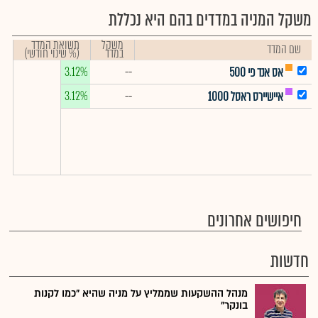
משקל המניה במדדים בהם היא נכללת
משקל
תשואת המדד
שם המדד
במדד
(% שינוי חודשי)
3.12%
--
אס אנד פי 500
3.12%
--
איישיירס ראסל 1000
חיפושים אחרונים
חדשות
מנהל ההשקעות שממליץ על מניה שהיא "כמו לקנות
בונקר"