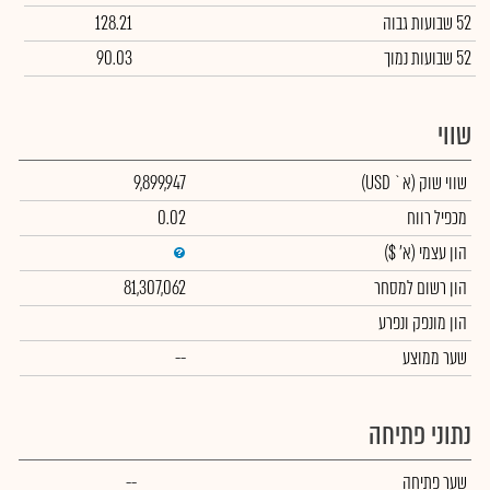
52 שבועות גבוה
128.21
52 שבועות נמוך
90.03
שווי
שווי שוק
(א` USD)
9,899,947
מכפיל רווח
0.02
הון עצמי
(א' $)
הון רשום למסחר
81,307,062
הון מונפק ונפרע
שער ממוצע
--
נתוני פתיחה
שער פתיחה
--