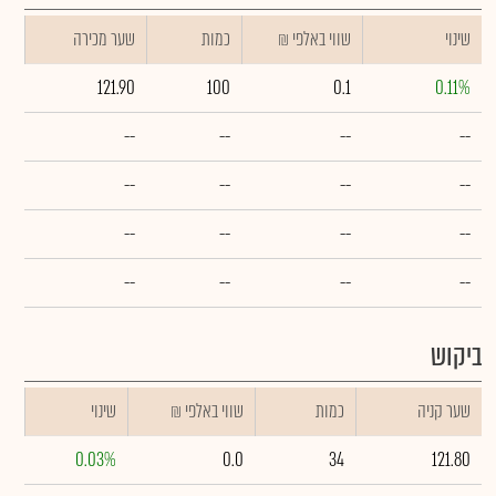
שינוי
₪ שווי באלפי
כמות
שער מכירה
121.90
100
0.1
0.11%
--
--
--
--
--
--
--
--
--
--
--
--
--
--
--
--
ביקוש
שער קניה
כמות
₪ שווי באלפי
שינוי
0.03%
0.0
34
121.80