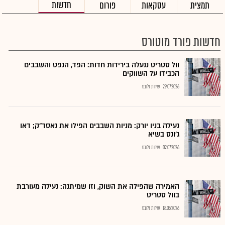
חדשות
תמצית
עסקאות
פורום
חדשות פורד מוטורס
וול סטריט ננעלה בירידות חדות: הפד, הנפט והשבבים
הכבידו על השווקים
29.07.2026
שירות גלובס
נעילה בניו יורק: מניות השבבים הפילו את נאסד"ק; דאו
ג'ונס בשיא
02.07.2026
שירות גלובס
האמירה שהפילה את השוק, וזו שמיתנה: נעילה מעורבת
בוול סטריט
18.05.2026
שירות גלובס