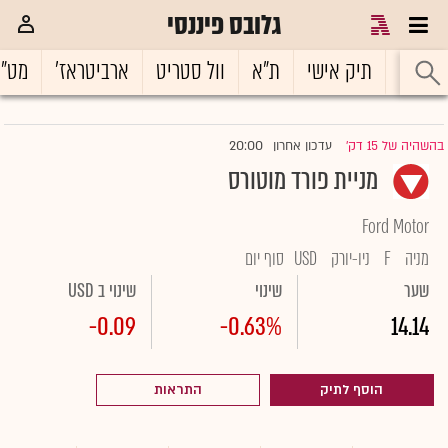
גלובס פיננסי
ראשי
תיק אישי
ת"א
וול סטריט
ארביטראז'
מט"
20:00
בהשהיה של 15 דק'
עדכון אחרון
|
מניית פורד מוטורס
Ford Motor
מניה
F
ניו-יורק
USD
סוף יום
שער
שינוי
שינוי ב USD
-0.09
-0.63%
14.14
הוסף לתיק
התראות