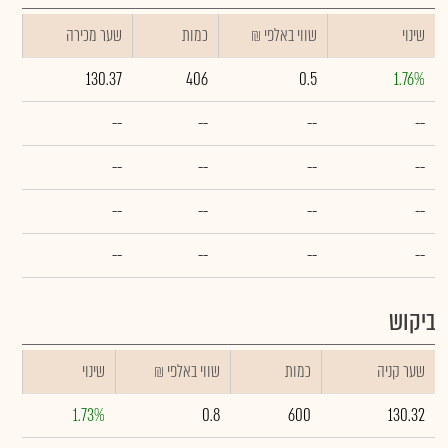
שינוי
₪ שווי באלפי
כמות
שער מכירה
130.37
406
0.5
1.76%
--
--
--
--
--
--
--
--
--
--
--
--
--
--
--
--
ביקוש
שער קניה
כמות
₪ שווי באלפי
שינוי
1.73%
0.8
600
130.32