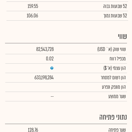
52 שבועות גבוה
159.55
52 שבועות נמוך
106.06
שווי
שווי שוק
(א` USD)
82,543,728
מכפיל רווח
0.02
הון עצמי
(א' $)
הון רשום למסחר
633,198,284
הון מונפק ונפרע
שער ממוצע
--
נתוני פתיחה
שער פתיחה
128.76