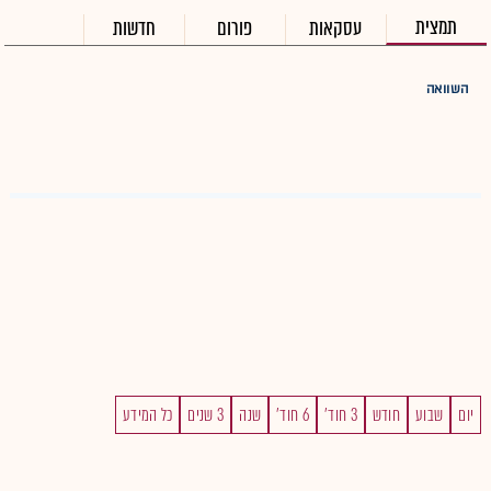
תמצית
עסקאות
פורום
חדשות
השוואה
יום
שבוע
חודש
3 חוד'
6 חוד'
שנה
3 שנים
כל המידע