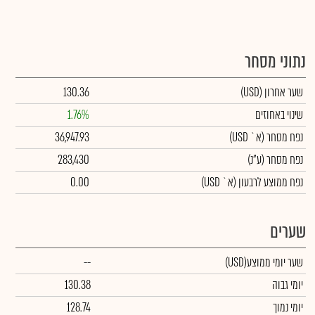
נתוני מסחר
שער אחרון
(USD)
130.36
שינוי באחוזים
1.76%
נפח מסחר
(א` USD)
36,947.93
נפח מסחר
(ע"נ)
283,430
נפח ממוצע לרבעון (א` USD)
0.00
שערים
שער יומי ממוצע
(USD)
--
יומי גבוה
130.38
יומי נמוך
128.74