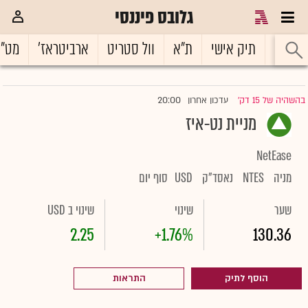
גלובס פיננסי
ראשי
תיק אישי
ת"א
וול סטריט
ארביטראז'
מט"
20:00
בהשהיה של 15 דק'
עדכון אחרון
|
מניית נט-איז
NetEase
מניה
NTES
נאסד"ק
USD
סוף יום
שער
שינוי
שינוי ב USD
2.25
+1.76%
130.36
הוסף לתיק
התראות