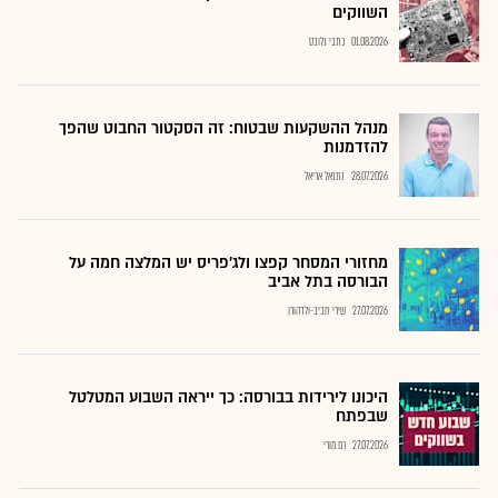
השווקים
01.08.2026
כתבי גלובס
מנהל ההשקעות שבטוח: זה הסקטור החבוט שהפך
להזדמנות
28.07.2026
נתנאל אריאל
מחזורי המסחר קפצו ולג'פריס יש המלצה חמה על
הבורסה בתל אביב
27.07.2026
שירי חביב-ולדהורן
היכונו לירידות בבורסה: כך ייראה השבוע המטלטל
שבפתח
27.07.2026
רם מורי