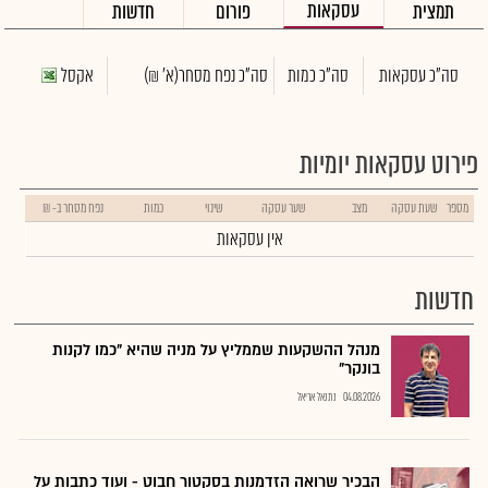
עסקאות
תמצית
פורום
חדשות
סה"כ עסקאות
סה"כ כמות
סה"כ נפח מסחר
(א' ₪)
אקסל
פירוט עסקאות יומיות
מספר
שעת עסקה
מצב
שער עסקה
שינוי
כמות
נפח מסחר ב- ₪
אין עסקאות
חדשות
מנהל ההשקעות שממליץ על מניה שהיא "כמו לקנות
בונקר"
04.08.2026
נתנאל אריאל
הבכיר שרואה הזדמנות בסקטור חבוט - ועוד כתבות על