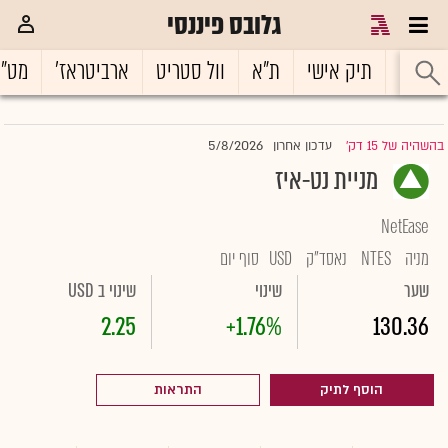
גלובס פיננסי
ראשי
תיק אישי
ת"א
וול סטריט
ארביטראז'
מט"
5/8/2026
בהשהיה של 15 דק'
עדכון אחרון
|
מניית נט-איז
NetEase
מניה
NTES
נאסד"ק
USD
סוף יום
שער
שינוי
שינוי ב USD
2.25
+1.76%
130.36
הוסף לתיק
התראות