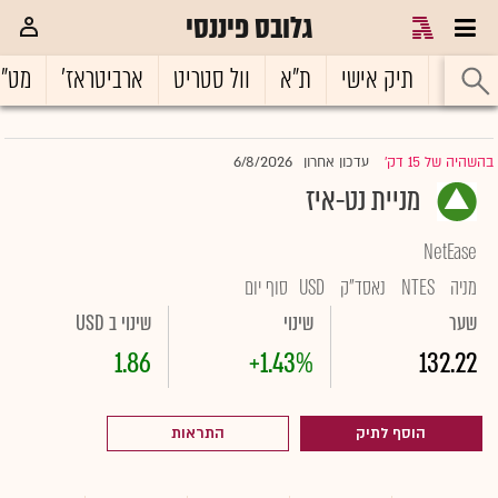
גלובס פיננסי
ראשי
תיק אישי
ת"א
וול סטריט
ארביטראז'
מט"
6/8/2026
בהשהיה של 15 דק'
עדכון אחרון
|
מניית נט-איז
NetEase
מניה
NTES
נאסד"ק
USD
סוף יום
שער
שינוי
שינוי ב USD
1.86
+1.43%
132.22
הוסף לתיק
התראות