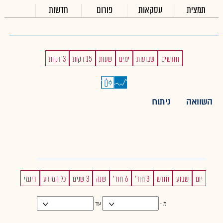
תמצית
עסקאות
פורום
חדשות
חודשים
שבועות
ימים
שעות
15 דקות
3 דקות
השוואה
ניתוח
יום
שבוע
חודש
3 חוד'
6 חוד'
שנה
3 שנים
כל המידע
דינמי
מ -
עד