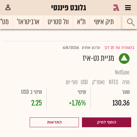
גלובס פיננסי
ראשי
תיק אישי
ת"א
וול סטריט
ארביטראז'
מט"
6/8/2026
בהשהיה של 15 דק'
עדכון אחרון
|
מניית נט-איז
NetEase
מניה
NTES
נאסד"ק
USD
סוף יום
שער
שינוי
שינוי ב USD
2.25
+1.76%
130.36
הוסף לתיק
התראות