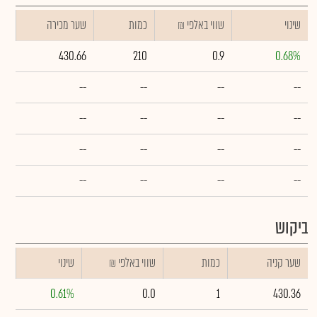
שינוי
₪ שווי באלפי
כמות
שער מכירה
430.66
210
0.9
0.68%
--
--
--
--
--
--
--
--
--
--
--
--
--
--
--
--
ביקוש
שער קניה
כמות
₪ שווי באלפי
שינוי
0.61%
0.0
1
430.36