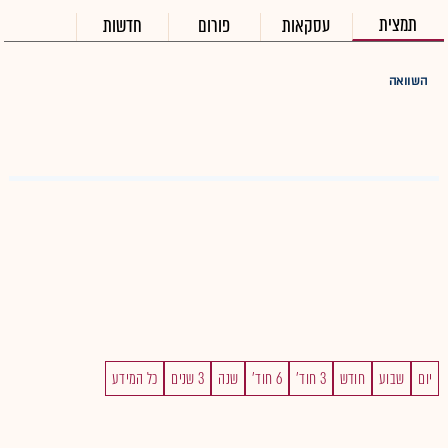
תמצית
עסקאות
פורום
חדשות
השוואה
יום
שבוע
חודש
3 חוד'
6 חוד'
שנה
3 שנים
כל המידע