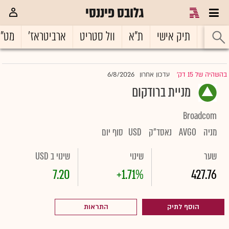
גלובס פיננסי
ראשי
תיק אישי
ת"א
וול סטריט
ארביטראז'
מט"
6/8/2026
בהשהיה של 15 דק'
עדכון אחרון
|
מניית ברודקום
Broadcom
מניה
AVGO
נאסד"ק
USD
סוף יום
שער
שינוי
שינוי ב USD
7.20
+1.71%
427.76
הוסף לתיק
התראות