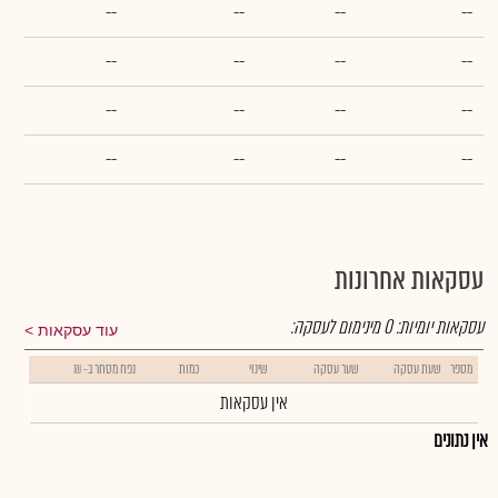
--
--
--
--
--
--
--
--
--
--
--
--
--
--
--
--
עסקאות אחרונות
עסקאות יומיות:
0
מינימום לעסקה:
עוד עסקאות
מספר
שעת עסקה
שער עסקה
שינוי
כמות
נפח מסחר ב- ₪
אין עסקאות
אין נתונים