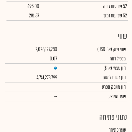
52 שבועות גבוה
495.00
52 שבועות נמוך
281.87
שווי
שווי שוק
(א` USD)
2,028,127,280
מכפיל רווח
0.07
הון עצמי
(א' $)
הון רשום למסחר
4,741,273,799
הון מונפק ונפרע
שער ממוצע
--
נתוני פתיחה
שער פתיחה
--