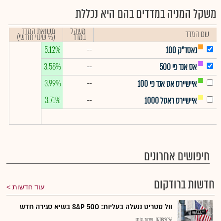
משקל המניה במדדים בהם היא נכללת
משקל
תשואת המדד
שם המדד
במדד
(% שינוי חודשי)
5.12%
--
נאסד"ק 100
3.58%
--
אס אנד פי 500
3.99%
--
איישיירס אס אנד פי 100
3.71%
--
איישיירס ראסל 1000
חיפושים אחרונים
חדשות ברודקום
עוד חדשות
וול סטריט ננעלה בעליות: S&P 500 בשיא סגירה חדש
07.08.2026
שירות גלובס