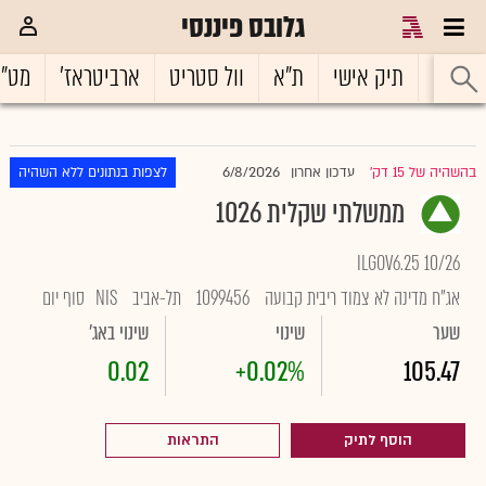
גלובס פיננסי
ראשי
תיק אישי
ת"א
וול סטריט
ארביטראז'
מט"
6/8/2026
בהשהיה של 15 דק'
עדכון אחרון
לצפות בנתונים ללא השהיה
|
ממשלתי שקלית 1026
ILGOV6.25 10/26
אג"ח מדינה לא צמוד ריבית קבועה
1099456
תל-אביב
NIS
סוף יום
שער
שינוי
שינוי באג'
0.02
+0.02%
105.47
הוסף לתיק
התראות