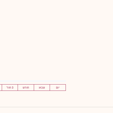
יום
שבוע
חודש
3 חוד'