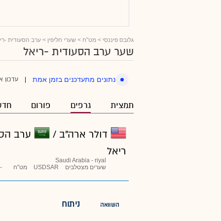
גלובס פיננסי
>
מט"ח
>
שערי חליפין
>
ערב הסעודית -רי
שער ערב הסעודית -ריאל
עדכון א
נתונים מתעדכנים בזמן אמת
|
תמצית
גרפים
פורום
חדש
דולר ארה"ב /
ערב הסע
ריאל
Saudi Arabia - riyal
שערים מצטלבים
USDSAR
מט"ח
-
ניתוח
השוואה