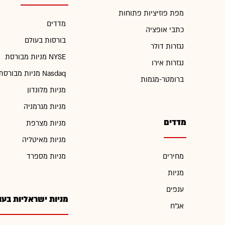
מפת פוזיציות פתוחות
מדדים
כתבי אופציה
בורסות בעולם
נגזרות דולר
מניות מבורסת NYSE
נגזרות אירו
מניות מבורסת Nasdaq
ברומטר-מגמות
מניות מלונדון
מניות מגרמניה
מדדים
מניות מצרפת
מניות מאיטליה
מחירים
מניות מספרד
מניות
ענפים
מניות ישראליות בעו
אג"ח