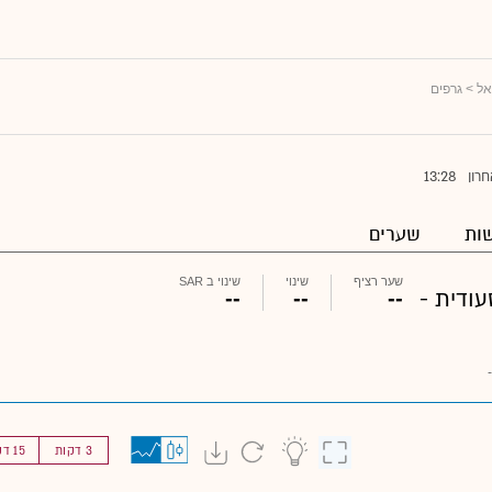
אל
> גרפים
13:28
חרון
ות
שערים
שער רציף
שינוי
שינוי ב SAR
ודית -
--
--
--
-
3 דקות
15 דקות