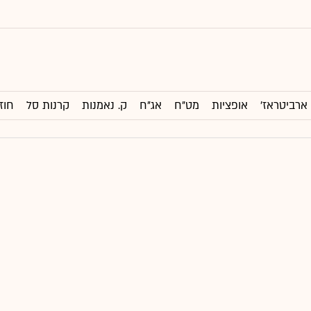
ארביטראז'
אופציות
מט"ח
אג"ח
ק. נאמנות
קרנות סל
חוז