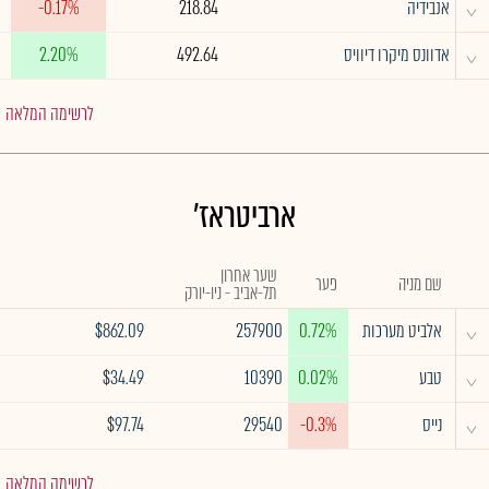
^
אנבידיה
218.84
-0.17%
^
אדוונס מיקרו דיוויס
492.64
2.20%
לרשימה המלאה
ארביטראז'
שער אחרון
שם מניה
פער
תל-אביב - ניו-יורק
^
אלביט מערכות
0.72%
257900
$862.09
^
טבע
0.02%
10390
$34.49
^
נייס
-0.3%
29540
$97.74
לרשימה המלאה