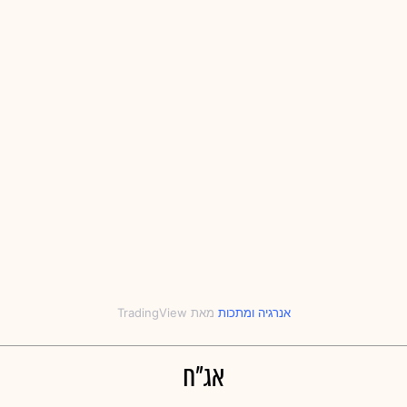
אנרגיה
‎ו‎
מתכות
אג"ח