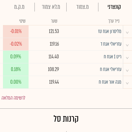
קונצרני
מ.צמוד
מ.לא צמוד
מ.ק.מ
נייר ערך
שער
שינוי
^
מליסרון אגח טז
121.53
-0.01%
^
עזריאלי אגח ד
119.16
-0.02%
^
ריט 1 אגח ח
114.40
0.09%
^
עזריאלי אגח ח
108.29
0.18%
^
מגה אור אגח ח
119.44
0.00%
לרשימה המלאה
קרנות סל