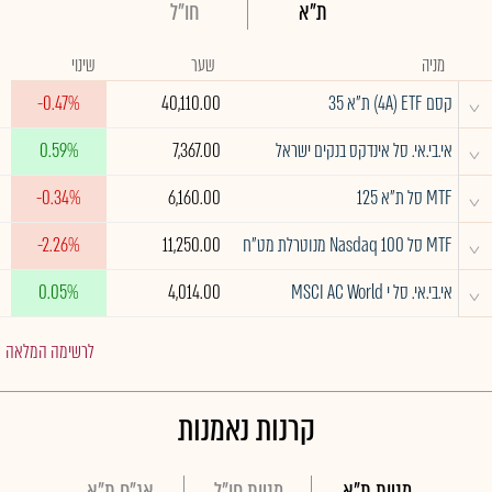
ת"א
חו"ל
מניה
שער
שינוי
^
קסם 4A) ETF) ת"א 35
40,110.00
-0.47%
^
אי.בי.אי. סל אינדקס בנקים ישראל
7,367.00
0.59%
^
MTF סל ת"א 125
6,160.00
-0.34%
^
MTF סל Nasdaq 100 מנוטרלת מט"ח
11,250.00
-2.26%
^
אי.בי.אי. סל י MSCI AC World
4,014.00
0.05%
לרשימה המלאה
קרנות נאמנות
מניות ת"א
מניות חו"ל
אג"ח ת"א