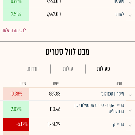
^
פועלים
7,560.00
0.88%
^
לאומי
7,442.00
2.51%
לרשימה המלאה
מבט לוול סטריט
פעילות
עולות
יורדות
מניה
שער
שינוי
^
מיקרון טכנולוג'י
889.83
-0.38%
ספייס אקס - ספייס אקספלוריישן
^
2.02%
110.46
טכנולוג'יס
^
סנדיסק
1,281.29
-5.12%