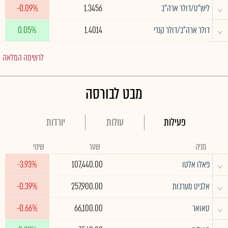
^
ליש"ט/דולר ארה"ב
1.3456
-0.09%
^
דולר ארה"ב/דולר קנדי
1.4014
0.05%
לרשימה המלאה
מבט לבורסה
פעילות
עולות
יורדות
מניה
שער
שינוי
^
פאלו אלטו
107,440.00
-3.93%
^
אלביט מערכות
257,900.00
-0.39%
^
טאואר
66,100.00
-0.66%