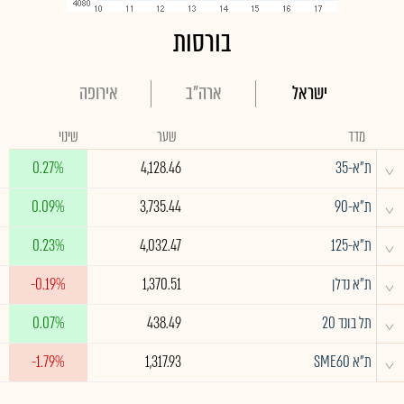
בורסות
ישראל
ארה"ב
אירופה
מדד
שער
שינוי
^
ת"א-35
4,128.46
0.27%
^
ת"א-90
3,735.44
0.09%
^
ת"א-125
4,032.47
0.23%
^
ת"א נדלן
1,370.51
-0.19%
^
תל בונד 20
438.49
0.07%
^
ת"א SME60
1,317.93
-1.79%