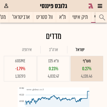
גלובס פיננסי
ראשי
תיק אישי
ת"א
וול סטריט
ארביטראז'
מט"
מדדים
ישראל
ארה"ב
אירופה
מעו"ף
ת"א 125
60SME
-1.79%
0.23%
0.27%
1,317.93
4,032.47
4,128.46