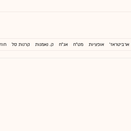
ארביטראז'
אופציות
מט"ח
אג"ח
ק. נאמנות
קרנות סל
חוזי