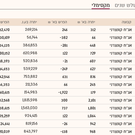
לש שנים
מקסימלי
קבוצה
יתרה בא' ₪
הפרש בא' ₪
יתרה בע.נ.
הפרש ב
אג"ח קונצרני
312
246
269,214
12,470
אג"ח קונצרני
66
-382
56,744
30,109
אג"ח קונצרני
448
-281
386,853
34,135
אג"ח קונצרני
729
122
620,988
100,152
אג"ח קונצרני
607
-21
520,836
18,393
אג"ח קונצרני
627
-249
539,229
14,653
אג"ח קונצרני
876
631
753,882
42,546
אג"ח קונצרני
245
66
211,336
56,353
אג"ח קונצרני
179
-1,922
154,983
660,615
אג"ח קונצרני
2,101
300
1,815,598
52,568
אג"ח קונצרני
1,801
737
1,563,030
38,615
אג"ח קונצרני
1,064
122
924,415
05,259
אג"ח קונצרני
942
-26
819,156
-24,641
אג"ח קונצרני
968
-138
843,797
20,039