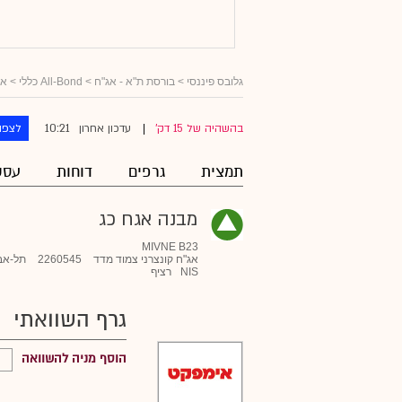
גלובס פיננסי
>
בורסת ת"א - אג"ח
>
All-Bond כללי
>
אג
10:21
בהשהיה של 15 דק'
עדכון אחרון
לצפו
|
תמצית
גרפים
דוחות
עסק
מבנה אגח כג
MIVNE B23
אג"ח קונצרני צמוד מדד
2260545
תל-אב
NIS
רציף
גרף השוואתי
הוסף מניה להשוואה