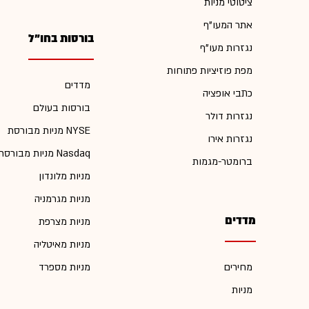
ציטוטי מניות
אתר המעו"ף
בורסות בחו"ל
נגזרות מעו"ף
מפת פוזיציות פתוחות
מדדים
כתבי אופציה
בורסות בעולם
נגזרות דולר
מניות מבורסת NYSE
נגזרות אירו
מניות מבורסת Nasdaq
ברומטר-מגמות
מניות מלונדון
מניות מגרמניה
מדדים
מניות מצרפת
מניות מאיטליה
מחירים
מניות מספרד
מניות