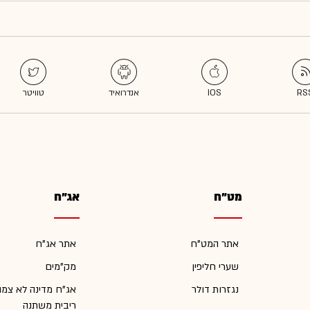
מט"ח
אג"ח
אתר המט"ח
אתר אג"ח
שערי חליפין
מק"מים
נגזרות דולר
אג"ח מדינה לא צמו
ריבית משתנה