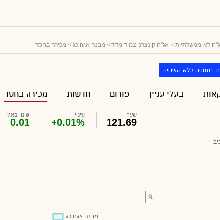
"ח לא-ממשלתיות
>
אג"ח קונצרני צמוד מדד
>
מבנה אגח כג
> מכירה בחסר
ת בנתונים ללא השהיה
אות
בעלי עניין
פורום
חדשות
מכירה בחסר
שער
שינוי
שינוי באג'
0.01
+0.01%
121.69
יב