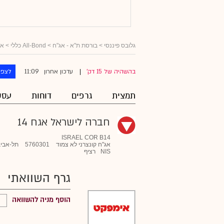
גלובס פיננסי
>
בורסת ת"א - אג"ח
>
All-Bond כללי
>
אג
11:09
בהשהיה של 15 דק'
עדכון אחרון
לצפו
|
תמצית
גרפים
דוחות
עסק
חברה לישראל אגח 14
ISRAEL COR B14
אג"ח קונצרני לא צמוד
5760301
תל-אביב
NIS
רציף
גרף השוואתי
הוסף מניה להשוואה