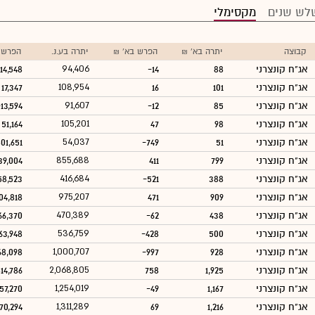
לש שנים
מקסימלי
קבוצה
יתרה בא' ₪
הפרש בא' ₪
יתרה בע.נ.
הפרש ב
אג"ח קונצרני
88
-14
94,406
14,548
אג"ח קונצרני
101
16
108,954
17,347
אג"ח קונצרני
85
-12
91,607
-13,594
אג"ח קונצרני
98
47
105,201
51,164
אג"ח קונצרני
51
-749
54,037
01,651
אג"ח קונצרני
799
411
855,688
39,004
אג"ח קונצרני
388
-521
416,684
58,523
אג"ח קונצרני
909
471
975,207
04,818
אג"ח קונצרני
438
-62
470,389
66,370
אג"ח קונצרני
500
-428
536,759
63,948
אג"ח קונצרני
928
-997
1,000,707
68,098
אג"ח קונצרני
1,925
758
2,068,805
14,786
אג"ח קונצרני
1,167
-49
1,254,019
57,270
אג"ח קונצרני
1,216
69
1,311,289
70,294