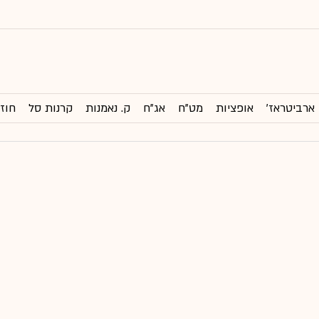
ארביטראז'
אופציות
מט"ח
אג"ח
ק. נאמנות
קרנות סל
חוזי