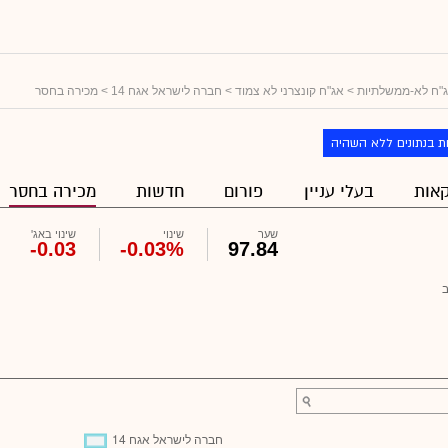
"ח לא-ממשלתיות
>
אג"ח קונצרני לא צמוד
>
חברה לישראל אגח 14
> מכירה בחסר
ת בנתונים ללא השהיה
אות
בעלי עניין
פורום
חדשות
מכירה בחסר
שער
שינוי
שינוי באג'
-0.03
-0.03%
97.84