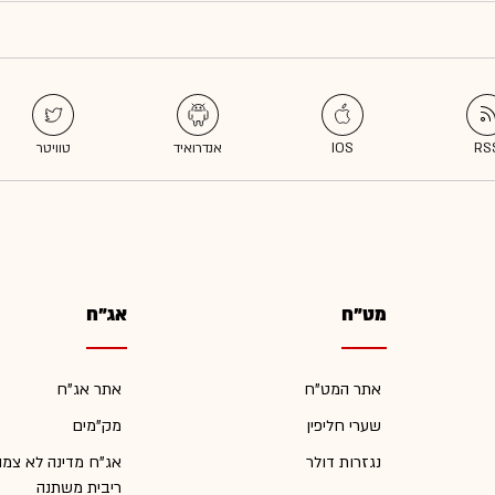
מט"ח
אג"ח
אתר המט"ח
אתר אג"ח
שערי חליפין
מק"מים
נגזרות דולר
אג"ח מדינה לא צמו
ריבית משתנה