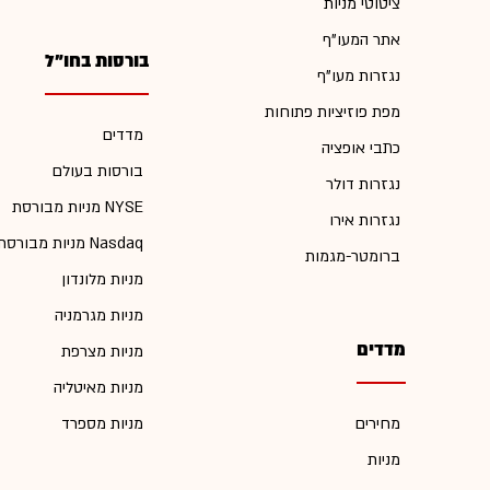
ציטוטי מניות
אתר המעו"ף
בורסות בחו"ל
נגזרות מעו"ף
מפת פוזיציות פתוחות
מדדים
כתבי אופציה
בורסות בעולם
נגזרות דולר
מניות מבורסת NYSE
נגזרות אירו
מניות מבורסת Nasdaq
ברומטר-מגמות
מניות מלונדון
מניות מגרמניה
מדדים
מניות מצרפת
מניות מאיטליה
מחירים
מניות מספרד
מניות