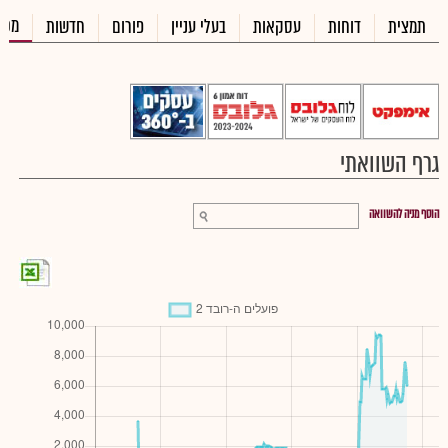
מכי
תמצית
דוחות
עסקאות
בעלי עניין
פורום
חדשות
גרף השוואתי
הוסף מניה להשוואה