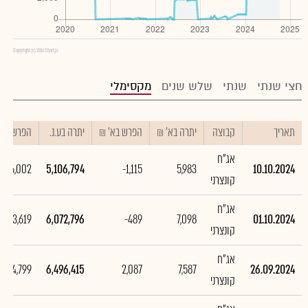
Copyright (c) 2016 Chart.js
חצי שנתי
שנתי
שלש שנים
מקסימלי
תאריך
קבוצה
יתרה בא' ₪
הפרש בא' ₪
יתרה בע.נ.
הפרש בע.נ
אג"ח
-966,002
5,106,794
-1,115
5,983
10.10.2024
קונצרני
אג"ח
-423,619
6,072,796
-489
7,098
01.10.2024
קונצרני
אג"ח
1,744,799
6,496,415
2,087
7,587
26.09.2024
קונצרני