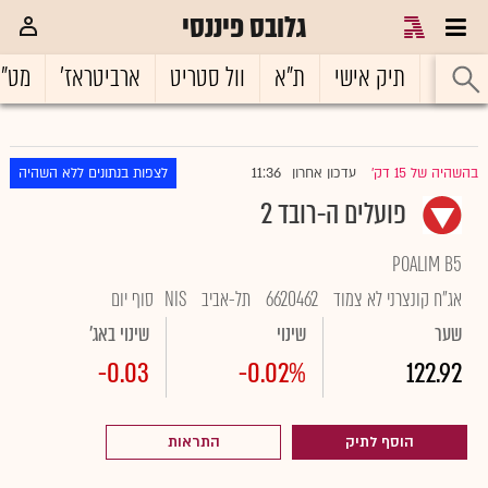
גלובס פיננסי
ראשי
תיק אישי
ת"א
וול סטריט
ארביטראז'
מט"
11:36
בהשהיה של 15 דק'
עדכון אחרון
לצפות בנתונים ללא השהיה
|
פועלים ה-רובד 2
POALIM B5
אג"ח קונצרני לא צמוד
6620462
תל-אביב
NIS
סוף יום
שער
שינוי
שינוי באג'
-0.03
-0.02%
122.92
הוסף לתיק
התראות