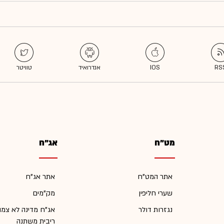
מט"ח
אג"ח
אתר המט"ח
אתר אג"ח
שערי חליפין
מק"מים
נגזרות דולר
אג"ח מדינה לא צמו
ריבית משתנה