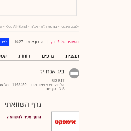
גלובס פיננסי
>
בורסת ת"א - אג"ח
>
All-Bond כללי
>
אג
14:27
בהשהיה של 15 דק'
עדכון אחרון
לצפו
|
תמצית
גרפים
דוחות
עסק
ביג אגח יז
BIG B17
אג"ח קונצרני צמוד מדד
1168459
תל-אב
NIS
סוף יום
גרף השוואתי
הוסף מניה להשוואה