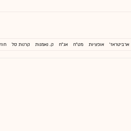
ארביטראז'
אופציות
מט"ח
אג"ח
ק. נאמנות
קרנות סל
חוזי