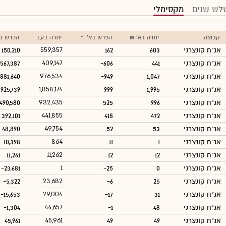
לש שנים
מקסימלי
קבוצה
יתרה בא' ₪
הפרש בא' ₪
יתרה בע.נ.
הפרש בע
אג"ח קונצרני
603
162
559,357
150,210
אג"ח קונצרני
441
-606
409,147
567,387
אג"ח קונצרני
1,047
-949
976,534
881,640
אג"ח קונצרני
1,995
999
1,858,174
925,739
אג"ח קונצרני
996
525
932,435
490,580
אג"ח קונצרני
472
418
441,855
392,101
אג"ח קונצרני
53
52
49,754
48,890
אג"ח קונצרני
1
-11
864
-10,398
אג"ח קונצרני
12
12
11,262
11,261
אג"ח קונצרני
0
-25
1
-23,681
אג"ח קונצרני
25
-6
23,682
-5,322
אג"ח קונצרני
31
-17
29,004
-15,653
אג"ח קונצרני
48
-1
44,657
-1,304
אג"ח קונצרני
49
49
45,961
45,961