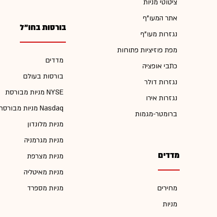
ציטוטי מניות
אתר המעו"ף
בורסות בחו"ל
נגזרות מעו"ף
מפת פוזיציות פתוחות
מדדים
כתבי אופציה
בורסות בעולם
נגזרות דולר
מניות מבורסת NYSE
נגזרות אירו
מניות מבורסת Nasdaq
ברומטר-מגמות
מניות מלונדון
מניות מגרמניה
מדדים
מניות מצרפת
מניות מאיטליה
מחירים
מניות מספרד
מניות