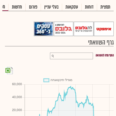
מכי
תמצית
דוחות
עסקאות
בעלי עניין
פורום
חדשות
גרף השוואתי
הוסף מניה להשוואה