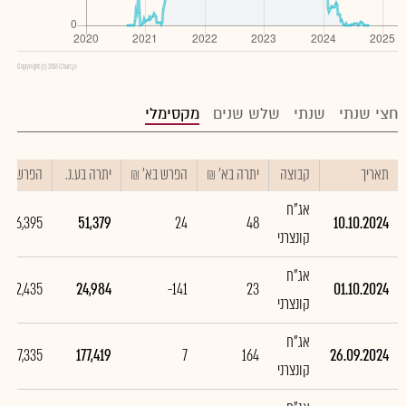
Copyright (c) 2016 Chart.js
חצי שנתי
שנתי
שלש שנים
מקסימלי
תאריך
קבוצה
יתרה בא' ₪
הפרש בא' ₪
יתרה בע.נ.
הפרש בע.נ
אג"ח
26,395
51,379
24
48
10.10.2024
קונצרני
אג"ח
-152,435
24,984
-141
23
01.10.2024
קונצרני
אג"ח
7,335
177,419
7
164
26.09.2024
קונצרני