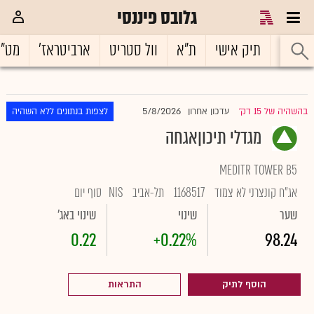
גלובס פיננסי
ראשי
תיק אישי
ת"א
וול סטריט
ארביטראז'
מט"
5/8/2026
בהשהיה של 15 דק'
עדכון אחרון
לצפות בנתונים ללא השהיה
|
מגדלי תיכוןאגחה
MEDITR TOWER B5
אג"ח קונצרני לא צמוד
1168517
תל-אביב
NIS
סוף יום
שער
שינוי
שינוי באג'
0.22
+0.22%
98.24
הוסף לתיק
התראות