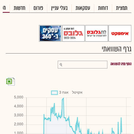
מכי
תמצית
דוחות
עסקאות
בעלי עניין
פורום
חדשות
גרף השוואתי
הוסף מניה להשוואה