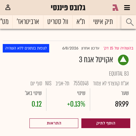
גלובס פיננסי
ראשי
תיק אישי
ת"א
וול סטריט
ארביטראז'
מט"
6/8/2026
בהשהיה של 15 דק'
עדכון אחרון
לצפות בנתונים ללא השהיה
|
אקויטל אגח 3
EQUITAL B3
אג"ח קונצרני לא צמוד
7550148
תל-אביב
NIS
סוף יום
שער
שינוי
שינוי באג'
0.12
+0.13%
89.99
הוסף לתיק
התראות