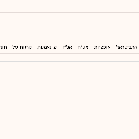
ארביטראז'
אופציות
מט"ח
אג"ח
ק. נאמנות
קרנות סל
חוזי