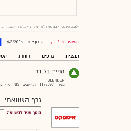
גלובס פיננסי
>
בורסת ת"א - מניות
>
בלנדר
> מכירה בח
6/8/2026
בהשהיה של 15 דק'
עדכון אחרון
|
תמצית
גרפים
דוחות
עסק
מניית בלנדר
BLENDER
מניה
1172097
תל-אביב
NIS
סוף יום
גרף השוואתי
הוסף מניה להשוואה