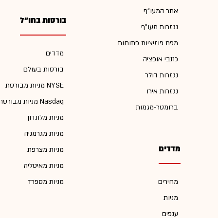
אתר המעו"ף
בורסות בחו"ל
נגזרות מעו"ף
מפת פוזיציות פתוחות
מדדים
כתבי אופציה
בורסות בעולם
נגזרות דולר
מניות מבורסת NYSE
נגזרות אירו
מניות מבורסת Nasdaq
ברומטר-מגמות
מניות מלונדון
מניות מגרמניה
מדדים
מניות מצרפת
מניות מאיטליה
מחירים
מניות מספרד
מניות
ענפים