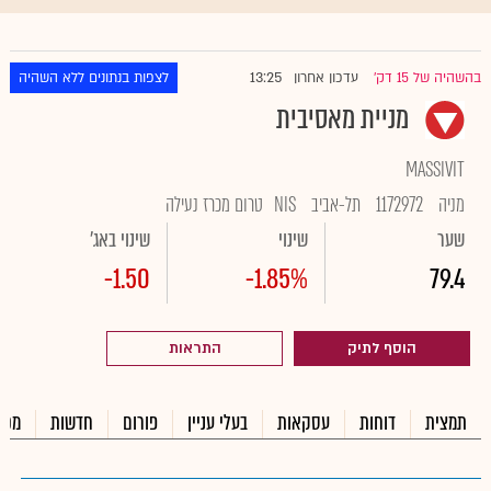
13:25
בהשהיה של 15 דק'
עדכון אחרון
לצפות בנתונים ללא השהיה
|
מניית מאסיבית
MASSIVIT
מניה
1172972
תל-אביב
NIS
טרום מכרז נעילה
שער
שינוי
שינוי באג'
-1.50
-1.85%
79.4
הוסף לתיק
התראות
תמצית
דוחות
עסקאות
בעלי עניין
פורום
חדשות
מכי