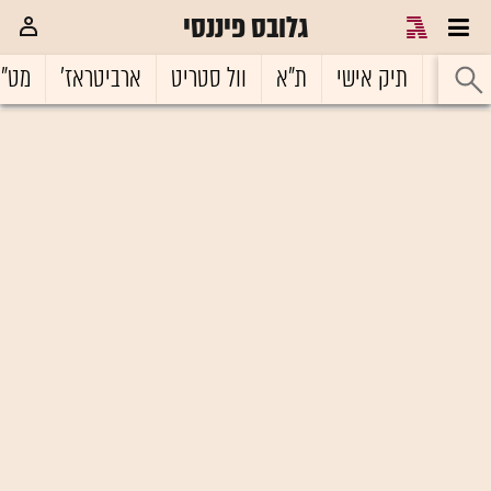
גלובס פיננסי
ראשי
תיק אישי
ת"א
וול סטריט
ארביטראז'
מט"