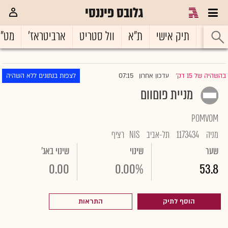
גלובס פיננסי
ראשי
תיק אישי
ת"א
וול סטריט
ארביטראז'
מט"
07:15
בהשהיה של 15 דק'
עדכון אחרון
לצפות בנתונים ללא השהיה
|
מניית פוםוום
POMVOM
מניה
1173434
תל-אביב
NIS
רציף
שער
שינוי
שינוי באג'
0.00
0.00%
53.8
הוסף לתיק
התראות