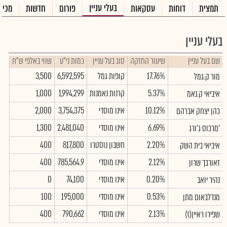
בעלי עניין
תמצית
דוחות
עסקאות
פורום
חדשות
מכיר
בעלי עניין
שם בעל עניין
שיעור החזקה
סוג בעל עניין
כמות ני"ע
שווי באלפי ש"ח
17.76%
קופות גמל
6,592,595
3,500
מור ק.גמל
5.37%
קרנות נאמנות
1,994,299
1,000
איביאי ק.נאמ
10.12%
אינו מוסדי
3,754,375
2,000
כהן יצחק אברהם
6.69%
אינו מוסדי
2,481,040
1,300
מרכוס ג'ורג'
2.20%
חשבון נוסטרו
817,800
400
איביאי בית השק
2.12%
אינו מוסדי
785,564.9
400
זאורבך שרון
0.20%
אינו מוסדי
74,100
0
נהיר יואב
0.53%
אינו מוסדי
195,000
100
מנדלבאום מתן
2.13%
אינו מוסדי
790,662
400
שפירו ראיין(ז)