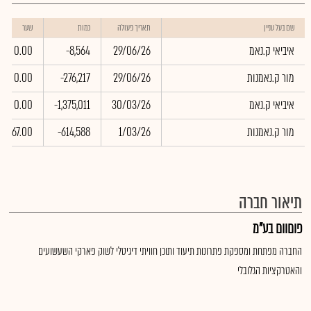
שם בעל עניין
תאריך פעולה
כמות
שער
איביאי ק.נאמ
29/06/26
-8,564
0.00
מור ק.נאמנות
29/06/26
-276,217
0.00
איביאי ק.נאמ
30/03/26
-1,375,011
0.00
מור ק.נאמנות
1/03/26
-614,588
67.00
תיאור חברה
פוםוום בע"מ
החברה מפתחת ומספקת פתרונות תיעוד ותוכן חוויתי דיגיטלי לשוק פארקי השעשועים
והאטרקציות הגלובלי