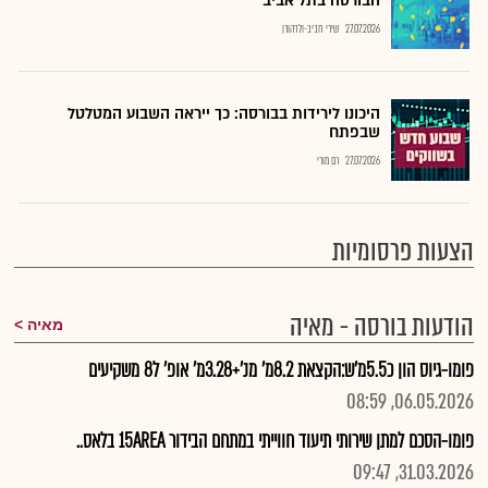
הבורסה בתל אביב
27.07.2026
שירי חביב-ולדהורן
היכונו לירידות בבורסה: כך ייראה השבוע המטלטל
שבפתח
27.07.2026
רם מורי
הצעות פרסומיות
הודעות בורסה - מאיה
מאיה
פומו-גיוס הון כ5.5מ'ש:הקצאת 8.2מ' מנ'+3.28מ' אופ' ל8 משקיעים
06.05.2026, 08:59
פומו-הסכם למתן שירותי תיעוד חווייתי במתחם הבידור 15AREA בלאס..
31.03.2026, 09:47