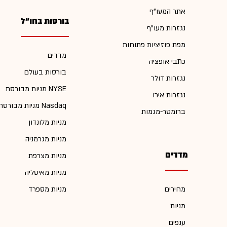
אתר המעו"ף
בורסות בחו"ל
נגזרות מעו"ף
מפת פוזיציות פתוחות
מדדים
כתבי אופציה
בורסות בעולם
נגזרות דולר
מניות מבורסת NYSE
נגזרות אירו
מניות מבורסת Nasdaq
ברומטר-מגמות
מניות מלונדון
מניות מגרמניה
מדדים
מניות מצרפת
מניות מאיטליה
מחירים
מניות מספרד
מניות
ענפים