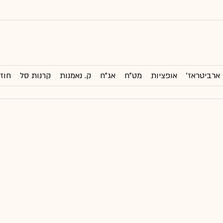
ארביטראז'
אופציות
מט"ח
אג"ח
ק. נאמנות
קרנות סל
חוזי