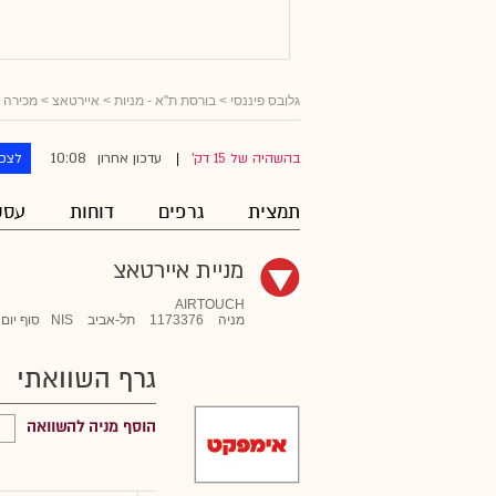
גלובס פיננסי
>
בורסת ת"א - מניות
>
איירטאצ
> מכירה 
10:08
בהשהיה של 15 דק'
עדכון אחרון
לצפו
|
תמצית
גרפים
דוחות
עסק
מניית איירטאצ
AIRTOUCH
מניה
1173376
תל-אביב
NIS
סוף יום
גרף השוואתי
הוסף מניה להשוואה