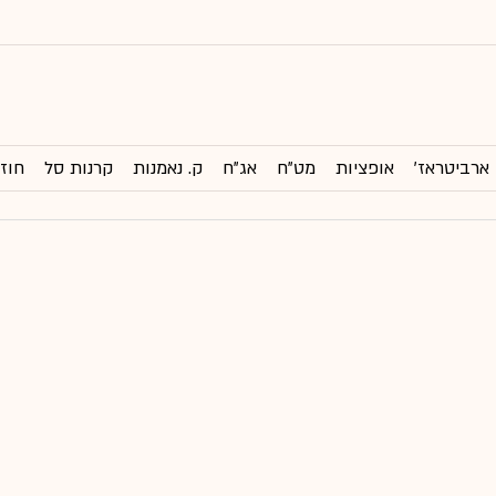
ארביטראז'
אופציות
מט"ח
אג"ח
ק. נאמנות
קרנות סל
חוזי