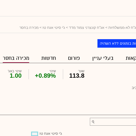
"ח לא-ממשלתיות
>
אג"ח קונצרני צמוד מדד
>
ג'י סיטי אגח טז
> מכירה בחסר
ת בנתונים ללא השהיה
אות
בעלי עניין
פורום
חדשות
מכירה בחסר
שער
שינוי
שינוי באג'
1.00
+0.89%
113.8
יב