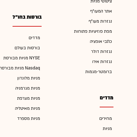
ציטוטי מניות
אתר המעו"ף
בורסות בחו"ל
נגזרות מעו"ף
מפת פוזיציות פתוחות
מדדים
כתבי אופציה
בורסות בעולם
נגזרות דולר
מניות מבורסת NYSE
נגזרות אירו
מניות מבורסת Nasdaq
ברומטר-מגמות
מניות מלונדון
מניות מגרמניה
מדדים
מניות מצרפת
מניות מאיטליה
מחירים
מניות מספרד
מניות