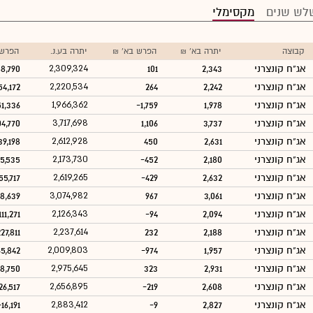
לש שנים
מקסימלי
קבוצה
יתרה בא' ₪
הפרש בא' ₪
יתרה בע.נ.
הפרש 
אג"ח קונצרני
2,343
101
2,309,324
8,790
אג"ח קונצרני
2,242
264
2,220,534
54,172
אג"ח קונצרני
1,978
-1,759
1,966,362
51,336
אג"ח קונצרני
3,737
1,106
3,717,698
04,770
אג"ח קונצרני
2,631
450
2,612,928
39,198
אג"ח קונצרני
2,180
-452
2,173,730
5,535
אג"ח קונצרני
2,632
-429
2,619,265
55,717
אג"ח קונצרני
3,061
967
3,074,982
8,639
אג"ח קונצרני
2,094
-94
2,126,343
111,271
אג"ח קונצרני
2,188
232
2,237,614
27,811
אג"ח קונצרני
1,957
-974
2,009,803
65,842
אג"ח קונצרני
2,931
323
2,975,645
18,750
אג"ח קונצרני
2,608
-219
2,656,895
26,517
אג"ח קונצרני
2,827
-9
2,883,412
-16,191