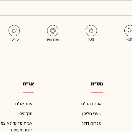
מט"ח
אג"ח
אתר המט"ח
אתר אג"ח
שערי חליפין
מק"מים
נגזרות דולר
אג"ח מדינה לא צמו
ריבית משתנה