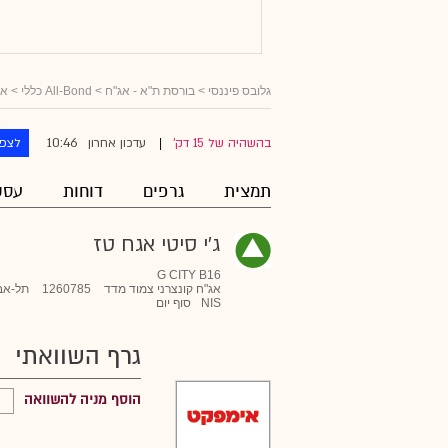
גלובס פיננסי
>
בורסת ת"א - אג"ח
>
All-Bond כללי
>
אג
10:46
בהשהיה של 15 דק'
עדכון אחרון
לצפו
|
תמצית
גרפים
דוחות
עסק
ג'י סיטי אגח טז
G CITY B16
אג"ח קונצרני צמוד מדד
1260785
תל-אב
NIS
סוף יום
גרף השוואתי
הוסף מניה להשוואה