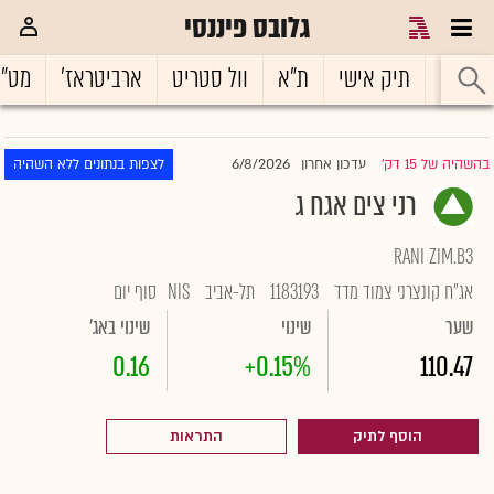
גלובס פיננסי
ראשי
תיק אישי
ת"א
וול סטריט
ארביטראז'
מט"
6/8/2026
בהשהיה של 15 דק'
עדכון אחרון
לצפות בנתונים ללא השהיה
|
רני צים אגח ג
RANI ZIM.B3
אג"ח קונצרני צמוד מדד
1183193
תל-אביב
NIS
סוף יום
שער
שינוי
שינוי באג'
0.16
+0.15%
110.47
הוסף לתיק
התראות