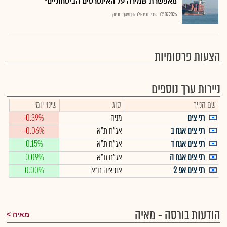
מאפשרת שמירה על האינטרסים הביטחוניים"
05.07.2026
שירי חביב-ולדהורן ואסף זגריזק
הצעות פרסומיות
ניירות ערך נוספים
שם הנייר
סוג
שינוי יומי
רני צים
מניה
-0.39%
רני צים אגח ב
אג"ח ת"א
-0.06%
רני צים אגח ד
אג"ח ת"א
0.15%
רני צים אגח ה
אג"ח ת"א
0.09%
רני צים אפ 2
אופציה ת"א
0.00%
הודעות בורסה - מאיה
מאיה