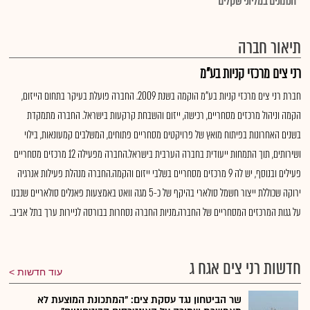
*הנתונים במליוני שקלים
תיאור חברה
רני צים מרכזי קניות בע"מ
חברת רני צים מרכזי קניות בע"מ הוקמה בשנת 2009. החברה פועלת בעיקר בתחום הייזום,
הקמה וניהול מרכזים מסחריים, רכישה, ייזום והשבחת קרקעות בישראל. החברה מתמקדת
בשנים האחרונות בפיתוח מואץ של פרויקטים מסחריים פתוחים, המשלבים קמעונאות, בילוי
ושירותים, תוך התמחות ייעודית בחברה הערבית בישראל.החברה מפעילה 12 מרכזים מסחריים
פעילים ובנוסף, יש לה 9 מרכזים מסחריים בשלבי ייזום והקמה.החברה מנהלת פעילות אנרגיה
ירוקה שכוללת ייצור חשמל סולארי בהיקף של כ-5 מגה וואט באמצעות פאנלים סולאריים שנבנו
על גגות המרכזים המסחריים של החברה.מניות החברה נסחרות בבורסה לניירות ערך בתל אביב..
חדשות רני צים אגח ג
עוד חדשות
שר הביטחון נגד עסקת צים: "המתכונת המוצעת לא