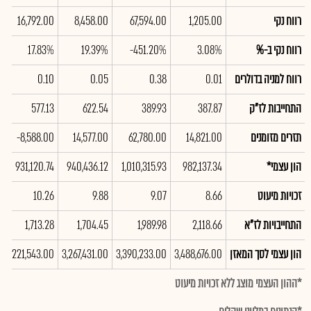
רווח נקי
1,205.00
67,594.00
8,458.00
16,792.00
רווח נקי ב-%
3.08%
-451.20%
19.39%
17.83%
רווח למניה בדולרים
0.01
0.38
0.05
0.10
התחייבות לז"ק
387.87
389.93
622.54
577.13
תזרים מזומנים
14,821.00
62,780.00
14,577.00
-8,588.00
הון עצמי*
982,137.34
1,010,315.93
940,436.12
931,120.74
זכויות מיעוט
8.66
9.07
9.88
10.26
התחייבויות לז"א
2,118.66
1,989.98
1,704.45
1,713.28
הון עצמי לסך המאזן
3,488,676.00
3,390,233.00
3,267,431.00
3,221,543.00
*ההון העצמי מוצג ללא זכויות מיעוט