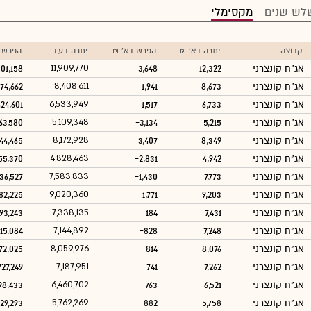
לש שנים
מקסימלי
קבוצה
יתרה בא' ₪
הפרש בא' ₪
יתרה בע.נ.
הפרש ב
אג"ח קונצרני
12,322
3,648
11,909,770
501,158
אג"ח קונצרני
8,673
1,941
8,408,611
874,662
אג"ח קונצרני
6,733
1,517
6,533,949
424,601
אג"ח קונצרני
5,215
-3,134
5,109,348
63,580
אג"ח קונצרני
8,349
3,407
8,172,928
44,465
אג"ח קונצרני
4,942
-2,831
4,828,463
55,370
אג"ח קונצרני
7,773
-1,430
7,583,833
436,527
אג"ח קונצרני
9,203
1,771
9,020,360
682,225
אג"ח קונצרני
7,431
184
7,338,135
193,243
אג"ח קונצרני
7,248
-828
7,144,892
15,084
אג"ח קונצרני
8,076
814
8,059,976
72,025
אג"ח קונצרני
7,262
741
7,187,951
727,249
אג"ח קונצרני
6,521
763
6,460,702
98,433
אג"ח קונצרני
5,758
882
5,762,269
29,293