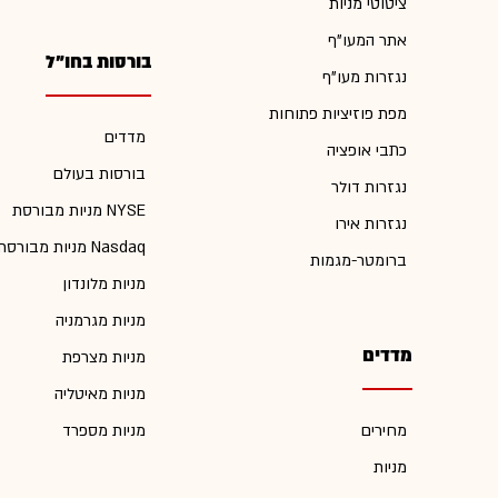
ציטוטי מניות
אתר המעו"ף
בורסות בחו"ל
נגזרות מעו"ף
מפת פוזיציות פתוחות
מדדים
כתבי אופציה
בורסות בעולם
נגזרות דולר
מניות מבורסת NYSE
נגזרות אירו
מניות מבורסת Nasdaq
ברומטר-מגמות
מניות מלונדון
מניות מגרמניה
מדדים
מניות מצרפת
מניות מאיטליה
מחירים
מניות מספרד
מניות