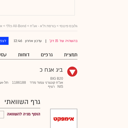
גלובס פיננסי
>
בורסת ת"א - אג"ח
>
All-Bond כללי
>
אג
12:46
בהשהיה של 15 דק'
עדכון אחרון
לצפו
|
תמצית
גרפים
דוחות
עסק
ביג אגח כ
BIG B20
אג"ח קונצרני צמוד מדד
1186188
תל-אב
NIS
רציף
גרף השוואתי
הוסף מניה להשוואה