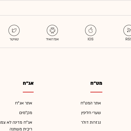
מט"ח
אג"ח
אתר המט"ח
אתר אג"ח
שערי חליפין
מק"מים
נגזרות דולר
אג"ח מדינה לא צמו
ריבית משתנה