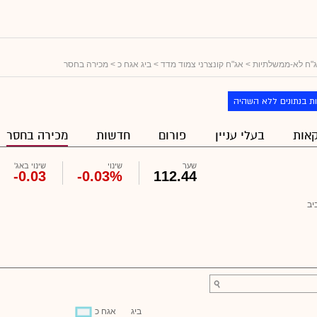
"ח לא-ממשלתיות
>
אג"ח קונצרני צמוד מדד
>
ביג אגח כ
> מכירה בחסר
ת בנתונים ללא השהיה
אות
בעלי עניין
פורום
חדשות
מכירה בחסר
שער
שינוי
שינוי באג'
-0.03
-0.03%
112.44
יב