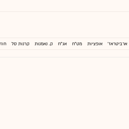
ארביטראז'
אופציות
מט"ח
אג"ח
ק. נאמנות
קרנות סל
חוזי