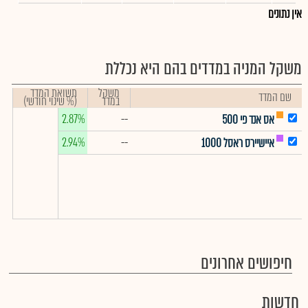
אין נתונים
משקל המניה במדדים בהם היא נכללת
משקל
תשואת המדד
שם המדד
במדד
(% שינוי חודשי)
2.87%
--
אס אנד פי 500
2.94%
--
איישיירס ראסל 1000
חיפושים אחרונים
חדשות