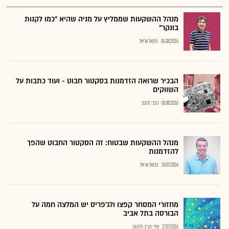
מנהל ההשקעות שממליץ על מניה שהיא "כמו לקנות
בונקר"
04.08.2026
נתנאל אריאל
הבכיר שרואה הזדמנות בסקטור חבוט - ועוד כתבות על
השווקים
01.08.2026
כתבי גלובס
מנהל ההשקעות שבטוח: זה הסקטור החבוט שהפך
להזדמנות
28.07.2026
נתנאל אריאל
מחזורי המסחר קפצו ולג'פריס יש המלצה חמה על
הבורסה בתל אביב
27.07.2026
שירי חביב-ולדהורן