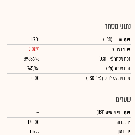
נתוני מסחר
שער אחרון
(USD)
117.31
שינוי באחוזים
-2.08%
נפח מסחר
(א` USD)
89,836.98
נפח מסחר
(ע"נ)
765,841
נפח ממוצע לרבעון (א` USD)
0.00
שערים
שער יומי ממוצע
(USD)
--
יומי גבוה
120.00
יומי נמוך
115.77