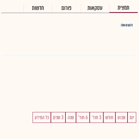
תמצית
עסקאות
פורום
חדשות
השוואה
יום
שבוע
חודש
3 חוד'
6 חוד'
שנה
3 שנים
כל המידע