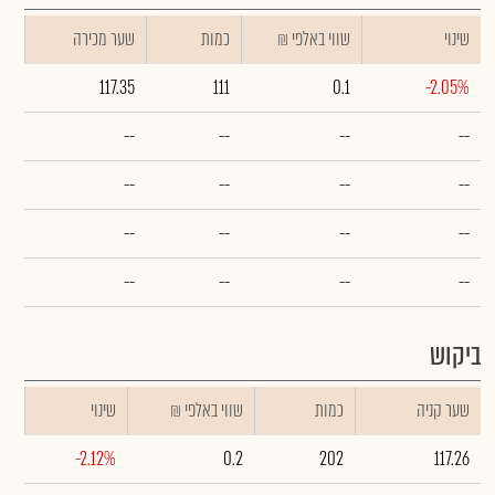
שינוי
₪ שווי באלפי
כמות
שער מכירה
117.35
111
0.1
-2.05%
--
--
--
--
--
--
--
--
--
--
--
--
--
--
--
--
ביקוש
שער קניה
כמות
₪ שווי באלפי
שינוי
-2.12%
0.2
202
117.26