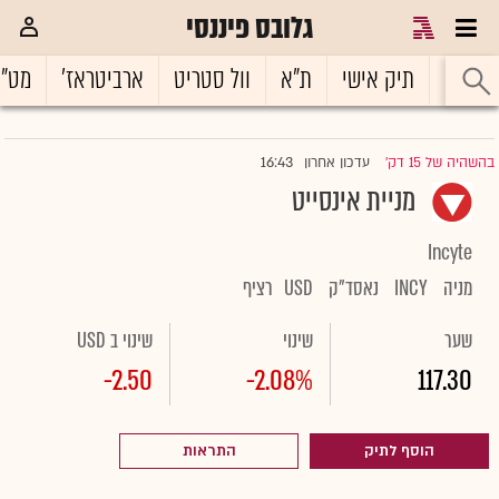
גלובס פיננסי
ראשי
תיק אישי
ת"א
וול סטריט
ארביטראז'
מט"
16:43
בהשהיה של 15 דק'
עדכון אחרון
|
מניית אינסייט
Incyte
מניה
INCY
נאסד"ק
USD
רציף
שער
שינוי
שינוי ב USD
-2.50
-2.08%
117.30
הוסף לתיק
התראות