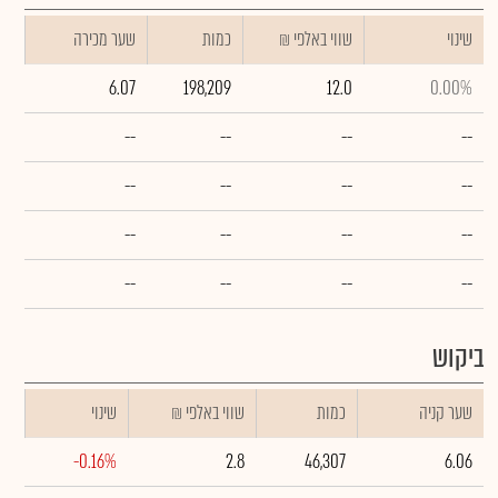
שינוי
₪ שווי באלפי
כמות
שער מכירה
6.07
198,209
12.0
0.00%
--
--
--
--
--
--
--
--
--
--
--
--
--
--
--
--
ביקוש
שער קניה
כמות
₪ שווי באלפי
שינוי
-0.16%
2.8
46,307
6.06