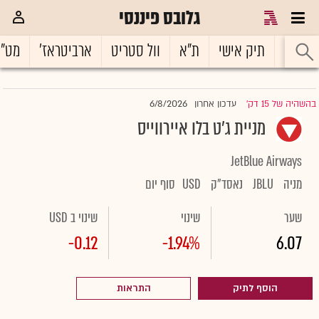
גלובס פיננסי
ראשי
תיק אישי
ת"א
וול סטריט
ארביטראז'
מט"
6/8/2026
בהשהיה של 15 דק'
עדכון אחרון
|
מניית ג'ט בלו איירווייס
JetBlue Airways
מניה
JBLU
נאסד"ק
USD
סוף יום
שער
שינוי
שינוי ב USD
-0.12
-1.94%
6.07
הוסף לתיק
התראות