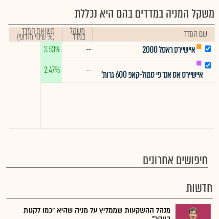
משקל המניה במדדים בהם היא נכללת
משקל
תשואת המדד
שם המדד
במדד
(% שינוי חודשי)
3.53%
--
איישיירס ראסל 2000
2.47%
--
איישיירס אס אנד פי סמול-קאפ 600 גרות'
חיפושים אחרונים
חדשות
מנהל ההשקעות שממליץ על מניה שהיא "כמו לקנות
בונקר"