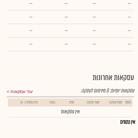
--
--
--
--
--
--
--
--
--
--
--
--
--
--
--
--
עסקאות אחרונות
עסקאות יומיות:
0
מינימום לעסקה:
עוד עסקאות
מספר
שעת עסקה
שער עסקה
שינוי
כמות
נפח מסחר ב- ₪
אין עסקאות
אין נתונים