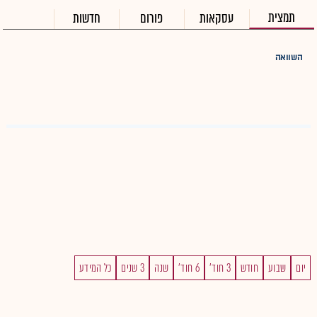
תמצית
עסקאות
פורום
חדשות
השוואה
יום
שבוע
חודש
3 חוד'
6 חוד'
שנה
3 שנים
כל המידע