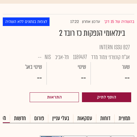
17:22
בהשהיה של 15 דק'
עדכון אחרון
לצפות בנתונים ללא השהיה
|
בינלאומי הנפקות כז רובד 2
INTERN ISSU B27
אג"ח קונצרני צמוד מדד
1189497
תל-אביב
NIS
--
שער
שינוי
שינוי באג'
--
--
--
הוסף לתיק
התראות
מכי
תמצית
דוחות
עסקאות
בעלי עניין
פורום
חדשות