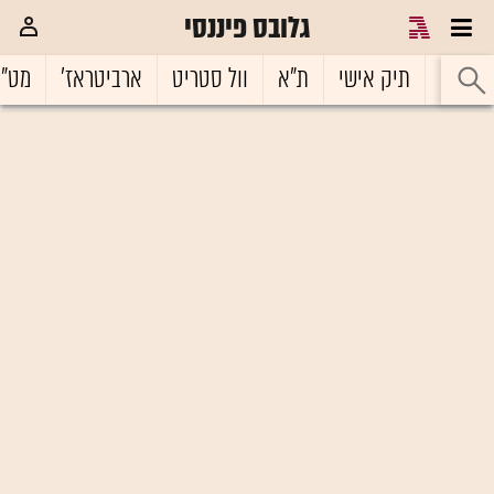
גלובס פיננסי
ראשי
תיק אישי
ת"א
וול סטריט
ארביטראז'
מט"