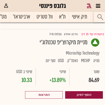
גלובס פיננסי
ראשי
תיק אישי
ת"א
וול סטריט
ארביטראז'
מט"
7/8/2026
בהשהיה של 15 דק'
עדכון אחרון
|
מניית מיקרוצ'יפ טכנולוג'י
Microchip Technology
מניה
MCHP
נאסד"ק
USD
סוף יום
שער
שינוי
שינוי ב USD
10.33
+13.89%
84.69
הוסף לתיק
התראות