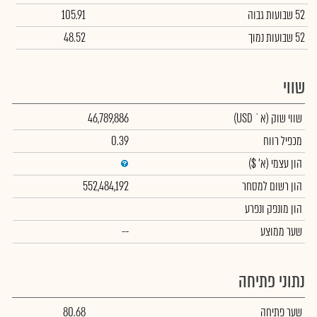
52 שבועות גבוה
105.91
52 שבועות נמוך
48.52
שווי
שווי שוק
(א` USD)
46,789,886
מכפיל רווח
0.39
הון עצמי
(א' $)
הון רשום למסחר
552,484,192
הון מונפק ונפרע
שער ממוצע
--
נתוני פתיחה
שער פתיחה
80.68