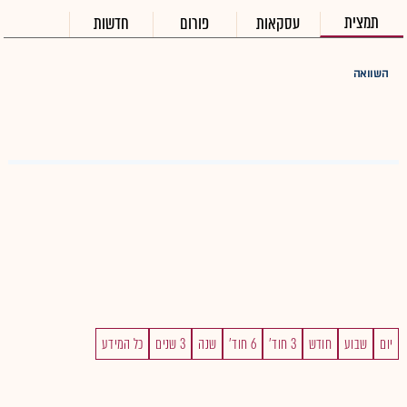
תמצית
עסקאות
פורום
חדשות
השוואה
יום
שבוע
חודש
3 חוד'
6 חוד'
שנה
3 שנים
כל המידע