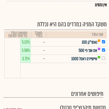
אין נתונים
משקל המניה במדדים בהם היא נכללת
משקל
תשואת המדד
שם המדד
במדד
(% שינוי חודשי)
5.12%
--
נאסד"ק 100
3.58%
--
אס אנד פי 500
3.71%
--
איישיירס ראסל 1000
חיפושים אחרונים
חדשות מיקרוצ'יפ טכנולו...