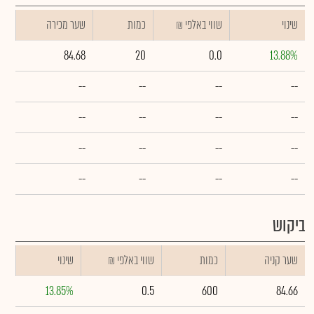
שינוי
₪ שווי באלפי
כמות
שער מכירה
84.68
20
0.0
13.88%
--
--
--
--
--
--
--
--
--
--
--
--
--
--
--
--
ביקוש
שער קניה
כמות
₪ שווי באלפי
שינוי
13.85%
0.5
600
84.66