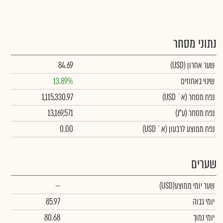
נתוני מסחר
שער אחרון
(USD)
84.69
שינוי באחוזים
13.89%
נפח מסחר
(א` USD)
1,115,330.97
נפח מסחר
(ע"נ)
13,169,571
נפח ממוצע לרבעון (א` USD)
0.00
שערים
שער יומי ממוצע
(USD)
--
יומי גבוה
85.97
יומי נמוך
80.68