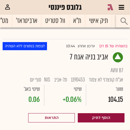
גלובס פיננסי
ראשי
תיק אישי
ת"א
וול סטריט
ארביטראז'
מט"
10:44
בהשהיה של 15 דק'
עדכון אחרון
לצפות בנתונים ללא השהיה
|
אביב בניה אגח 7
AVIV B7
אג"ח קונצרני לא צמוד
1190453
תל-אביב
NIS
סוף יום
שער
שינוי
שינוי באג'
0.06
+0.06%
104.15
הוסף לתיק
התראות