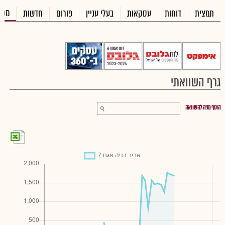
מכי
תמצית
דוחות
עסקאות
בעלי עניין
פורום
חדשות
גרף השוואתי
הוסף מניה להשוואה