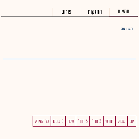
תמצית
החזקות
פורום
השוואה
יום
שבוע
חודש
3 חוד'
6 חוד'
שנה
3 שנים
כל המידע