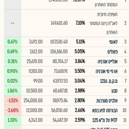
המסחר האחרון
חשיפה חיובית
--
149,401.60
7.10%
2
לאג"ח ביום המסחר
האחרון
0.67%
7,492.00
107,530.40
5.11%
3
לאומי
0.69%
7,612.00
106,186.00
5.05%
4
פועלים
0.31%
25,670.00
80,704.17
3.84%
5
אנלייט אנרגיה
0.90%
9,283.00
73,618.91
3.50%
6
או פי סי אנרגיה
0.02%
99.00
63,937.53
3.04%
7
מ.ק.מ. 1216
1.06%
10,500.00
60,687.81
2.88%
8
טבע
-1.51%
254,000.00
58,975.84
2.80%
9
אלביט מערכות
-2.60%
12,000.00
56,050.60
2.66%
10
הבורסה לניע בתא
1.33%
6,242.00
54,487.39
2.59%
11
MTF סל ת"א 125