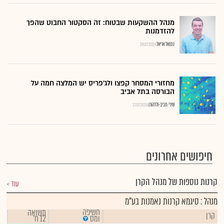
מנהל ההשקעות שבטוח: זה הסקטור החבוט שהפך
להזדמנות
נתנאל אריאל
28.07.2026
מחזורי המסחר קפצו ולג'פריס יש המלצה חמה על
הבורסה בתל אביב
שירי חביב-ולדהורן
27.07.2026
חיפושים אחרונים
קרנות נוספות של מנהל הקרן
עוד
מנהל : סיגמא קרנות נאמנות בע"מ
חשיפה
תשואה
קרן
12 ח'
ומס