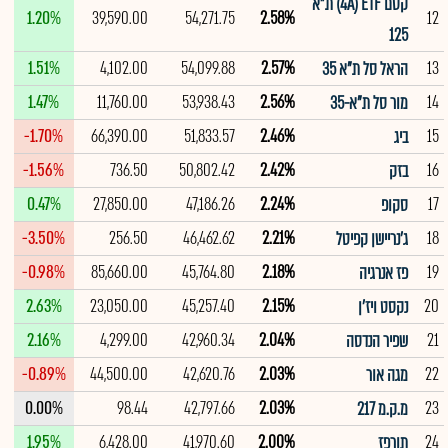
קסם 4A) ETF) ת"א
1.20%
39,590.00
54,271.75
2.58%
12
125
1.51%
4,102.00
54,099.88
2.57%
13
הראל סל ת"א 35
1.47%
11,760.00
53,938.43
2.56%
14
מור סל ת"א-35
-1.70%
66,390.00
51,833.57
2.46%
15
ביג
-1.56%
736.50
50,802.42
2.42%
16
בזק
0.47%
27,850.00
47,186.26
2.24%
17
סקופ
-3.50%
256.50
46,462.62
2.21%
18
ג'נריישן קפיטל
-0.98%
85,660.00
45,764.80
2.18%
19
פז אנרגיה
2.63%
23,050.00
45,257.40
2.15%
20
נקסט ויז'ן
2.16%
4,299.00
42,960.34
2.04%
21
שפיר הנדסה
-0.89%
44,500.00
42,620.76
2.03%
22
מגה אור
0.00%
98.44
42,797.66
2.03%
23
מ.ק.מ 217
1.95%
6,428.00
41,970.60
2.00%
24
תורפז