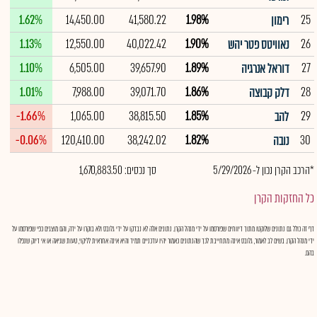
1.62%
14,450.00
41,580.22
1.98%
25
רימון
1.13%
12,550.00
40,022.42
1.90%
26
נאוויטס פטר יהש
1.10%
6,505.00
39,657.90
1.89%
27
דוראל אנרגיה
1.01%
7,988.00
39,071.70
1.86%
28
דלק קבוצה
-1.66%
1,065.00
38,815.50
1.85%
29
להב
-0.06%
120,410.00
38,242.02
1.82%
30
נובה
*הרכב הקרן נכון ל- 5/29/2026
סך נכסים: 1,670,883.50
כל החזקות הקרן
דף זה כולל גם נתונים שלוקטו מתוך דיווחים שפורסמו על ידי מנהל הקרן. נתונים אלה לא נבדקו על ידי גלובס ולא בוקרו על ידה, והם מוצגים כפי שפורסמו על
ידי מנהל הקרן. בשים לב לאמור, גלובס אינה מתחייבת לכך שהנתונים כאמור יהיו עדכניים תמיד והיא אינה אחראית לליקוי, טעות שגיאה או אי דיוק שנפלו
בהם.