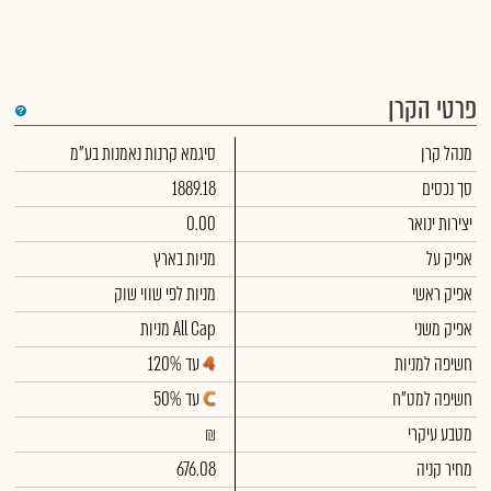
פרטי הקרן
די
מנהל קרן
סיגמא קרנות נאמנות בע"מ
שימ
תש
הק
סך נכסים
1889.18
הכ
תש
יצירות ינואר
0.00
דמי
לסי
אפיק על
מניות בארץ
ניה
אפיק ראשי
מניות לפי שווי שוק
אפיק משני
מניות All Cap
חשיפה למניות
עד 120%
חשיפה למט"ח
עד 50%
מטבע עיקרי
₪
מחיר קניה
676.08