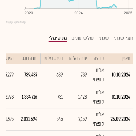
Copyright (c) 2016 Chart.js
חצי שנתי
שנתי
שלש שנים
מקסימלי
תאריך
קבוצה
יתרה בא' ₪
הפרש בא' ₪
יתרה בע.נ.
הפרש בע.נ
אג"ח
-595,279
739,437
-639
789
10.10.2024
קונצרני
אג"ח
-686,978
1,334,716
-731
1,428
01.10.2024
קונצרני
אג"ח
-521,695
2,021,694
-545
2,159
26.09.2024
קונצרני