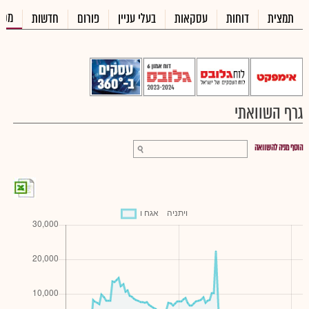
מכי
תמצית
דוחות
עסקאות
בעלי עניין
פורום
חדשות
גרף השוואתי
הוסף מניה להשוואה