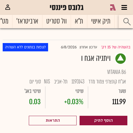
גלובס פיננסי
ראשי
תיק אישי
ת"א
וול סטריט
ארביטראז'
מט"
6/8/2026
בהשהיה של 15 דק'
עדכון אחרון
לצפות בנתונים ללא השהיה
|
ויתניה אגח ו
VITANIA B6
אג"ח קונצרני צמוד מדד
1193143
תל-אביב
NIS
סוף יום
שער
שינוי
שינוי באג'
0.03
+0.03%
111.99
הוסף לתיק
התראות