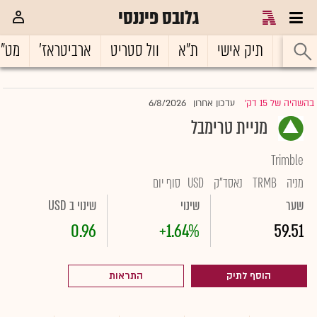
גלובס פיננסי
ראשי
תיק אישי
ת"א
וול סטריט
ארביטראז'
מט"
6/8/2026
בהשהיה של 15 דק'
עדכון אחרון
|
מניית טרימבל
Trimble
מניה
TRMB
נאסד"ק
USD
סוף יום
שער
שינוי
שינוי ב USD
0.96
+1.64%
59.51
הוסף לתיק
התראות