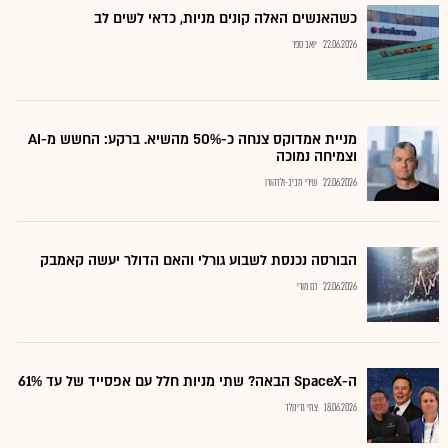
כשהאנשים האלה קונים מניות, כדאי לשים לב
22.06.2026
יואב ספר
מניית אמדוקס צנחה כ-50% מהשיא. ברקע: החשש מ-AI
וצמיחה נמוכה
22.06.2026
שירי חביב-ולדהורן
הבורסה נכנסת לשבוע גורלי והאם הדולר יעשה קאמבק
22.06.2026
רם מורי
ה-SpaceX הבאה? שתי מניות חלל עם אפסייד של עד 61%
18.06.2026
צחי גרינולד