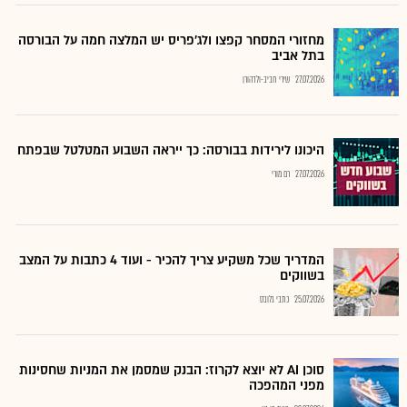
מחזורי המסחר קפצו ולג'פריס יש המלצה חמה על הבורסה
בתל אביב
27.07.2026
שירי חביב-ולדהורן
היכונו לירידות בבורסה: כך ייראה השבוע המטלטל שבפתח
27.07.2026
רם מורי
המדריך שכל משקיע צריך להכיר - ועוד 4 כתבות על המצב
בשווקים
25.07.2026
כתבי גלובס
סוכן AI לא יוצא לקרוז: הבנק שמסמן את המניות שחסינות
מפני המהפכה