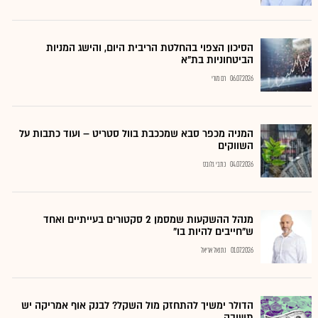
הסיכון הצפוי בהחלטת הריבית היום, והישג המניות
הביטחוניות בת"א
06.07.2026
רם מורי
המניה מכפר סבא שמככבת בוול סטריט – ועוד כתבות על
השווקים
04.07.2026
כתבי גלובס
מנהל ההשקעות שמסמן 2 סקטורים בעייתיים ואחד
ש"חייבים להיות בו"
01.07.2026
נתנאל אריאל
הדולר ימשיך להתחזק מול השקל? לבנק אוף אמריקה יש
תשובה