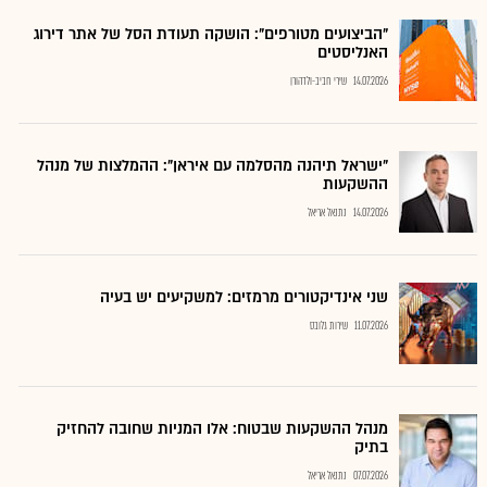
"הביצועים מטורפים": הושקה תעודת הסל של אתר דירוג
האנליסטים
14.07.2026
שירי חביב-ולדהורן
"ישראל תיהנה מהסלמה עם איראן": ההמלצות של מנהל
ההשקעות
14.07.2026
נתנאל אריאל
שני אינדיקטורים מרמזים: למשקיעים יש בעיה
11.07.2026
שירות גלובס
מנהל ההשקעות שבטוח: אלו המניות שחובה להחזיק
בתיק
07.07.2026
נתנאל אריאל