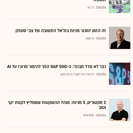
25.06.2026
בר לביא
זה הזמן למכור מניות בת"א? התשובה של צבי סטפק
25.06.2026
צבי סטפק
כבר לא מדד מבוזר: ה-S&P 500 הפך להימור מרוכז על AI
23.06.2026
רו"ח ועו"ד איתי רושקביץ ודרינה רזניקוב
2 סקטורים, 5 מניות: מנהל ההשקעות שממליץ לקנות יקר
וטוב
23.06.2026
נתנאל אריאל