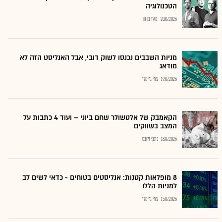
הטכנולוגיה
20.07.2026
בועז בן נון
מניות השבבים נכנסו לשוק דובי, אבל האנליסט הזה לא
מודאג
19.07.2026
צחי גרינולד
הקאמבק של אלטשולר שחם ביוני – ועוד 4 כתבות על
המצב בשווקים
18.07.2026
כתבי גלובס
8 מופלאות קטנות: אנליסטים בטוחים - כדאי לשים לב
למניות הללו
15.07.2026
צחי גרינולד