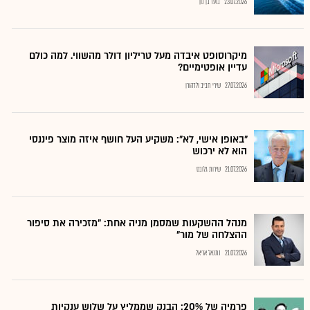
23.07.2026
בועז בן נון
מיקרוסופט איבדה מעל טריליון דולר מהשווי. למה כולם
עדיין אופטימיים?
27.07.2026
שירי חביב ולדהורן
"באופן אישי, לא": משקיע העל חושף איזה מוצר פיננסי
הוא לא ירכוש
21.07.2026
שירות גלובס
מנהל ההשקעות שמסמן מניה אחת: "מזכירה את סיפור
ההצלחה של מור"
21.07.2026
נתנאל אריאל
פרמיה של 20%: הבנק שממליץ על שלוש ענקיות