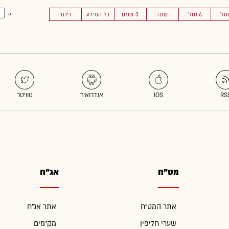
6 חוד'
שנה
3 שנים
כל המידע
דינמי
מ -
מט"ח
אג"ח
אתר המט"ח
אתר אג"ח
שערי חליפין
מק"מים