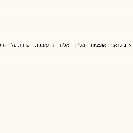
ארביטראז'
אופציות
מט"ח
אג"ח
ק. נאמנות
קרנות סל
חוז