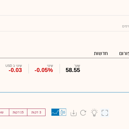
רפים
ורום
חדשות
שער
שינוי
שינוי ב USD
-0.03
-0.05%
58.55
3 דקות
15 דקות
שע