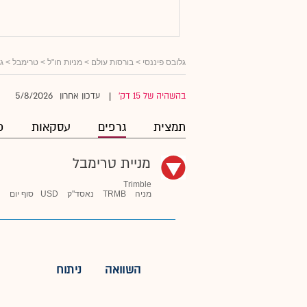
גלובס פיננסי
>
בורסות עולם
>
מניות חו"ל
>
טרימבל
> ג
5/8/2026
בהשהיה של 15 דק'
עדכון אחרון
|
תמצית
גרפים
עסקאות
פ
מניית טרימבל
Trimble
מניה
TRMB
נאסד"ק
USD
סוף יום
השוואה
ניתוח