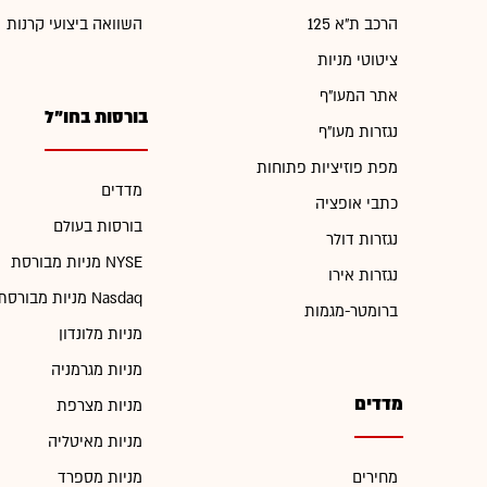
הרכב ת"א 125
השוואה ביצועי קרנות
ציטוטי מניות
אתר המעו"ף
בורסות בחו"ל
נגזרות מעו"ף
מפת פוזיציות פתוחות
מדדים
כתבי אופציה
בורסות בעולם
נגזרות דולר
מניות מבורסת NYSE
נגזרות אירו
מניות מבורסת Nasdaq
ברומטר-מגמות
מניות מלונדון
מניות מגרמניה
מדדים
מניות מצרפת
מניות מאיטליה
מחירים
מניות מספרד