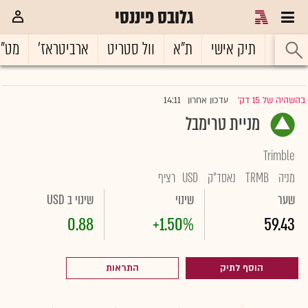
גלובס פיננסי
ראשי
תיק אישי
ת"א
וול סטריט
ארביטראז'
מט"
14:11
בהשהיה של 15 דק'
עדכון אחרון
|
מניית טרימבל
Trimble
מניה
TRMB
נאסד"ק
USD
רציף
שער
שינוי
שינוי ב USD
0.88
+1.50%
59.43
הוסף לתיק
התראות