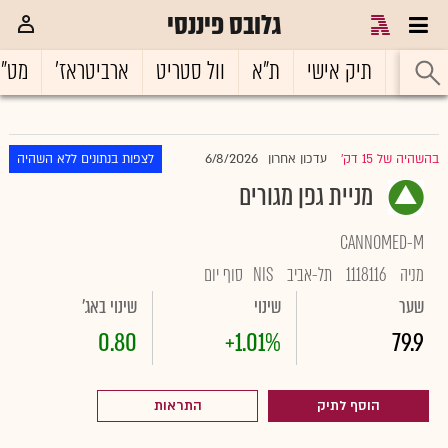
גלובס פיננסי
ראשי
תיק אישי
ת"א
וול סטריט
ארביטראז'
מט"
6/8/2026
בהשהיה של 15 דק'
עדכון אחרון
לצפות בנתונים ללא השהיה
|
מניית גפן מגורים
CANNOMED-M
מניה
1118116
תל-אביב
NIS
סוף יום
שער
שינוי
שינוי באג'
0.80
+1.01%
79.9
הוסף לתיק
התראות