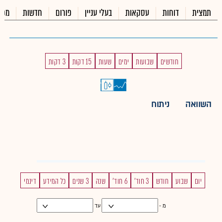
תמצית
דוחות
עסקאות
בעלי עניין
פורום
חדשות
מכי
חודשים
שבועות
ימים
שעות
15 דקות
3 דקות
השוואה
ניתוח
יום
שבוע
חודש
3 חוד'
6 חוד'
שנה
3 שנים
כל המידע
דינמי
מ -
עד