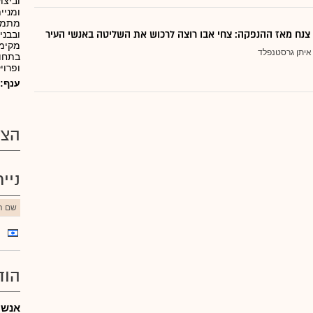
וביצו
ומניי
מתמק
צנח מאז ההנפקה: צחי אבו רוצה לרכוש את השליטה באנשי העיר
ובבני
מקימה
איתן גרסטנפלד
בתחום
ופרוי
ענף:
הצע
ניי
שם הנ
הוד
אנשי