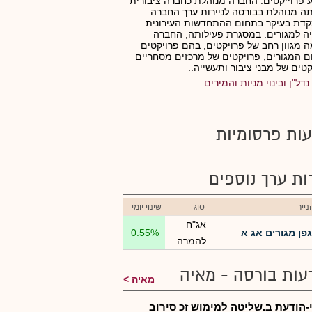
ע פרוייקטים. החברה מנוהלת כחברה ציבורית
תה מנוהלת בבורסה לניירות ערך.החברה
דת בעיקר בתחום ההתחדשות העירונית
יה למגורים. במסגרת פעילותה, החברה
 מגוון רחב של פרויקטים, בהם פרויקטים
 המגורים, פרויקטים של מרכזים מסחריים
קטים של מבני ציבור ותעשייה..
נדל"ן ובינוי מניות והמירים
ות פרסומיות
רות ערך נוספים
ייר
סוג
שינוי יומי
אג"ח
גפן מגורים אג א
0.55%
להמרה
עות בורסה - מאיה
מאיה
-הודעת ב.שליטה למימוש זכ סירוב