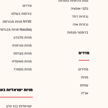
מפת פוזיציות פתוחות
מדדים
כתבי אופציה
בורסות בעולם
נגזרות דולר
מניות מבורסת NYSE
נגזרות אירו
מניות מבורסת Nasdaq
ברומטר-מגמות
מניות מלונדון
מניות מגרמניה
מדדים
מניות מצרפת
מניות מאיטליה
מחירים
מניות מספרד
מניות
ענפים
מניות ישראליות בעו
אג"ח
ישראליות בניו יורק