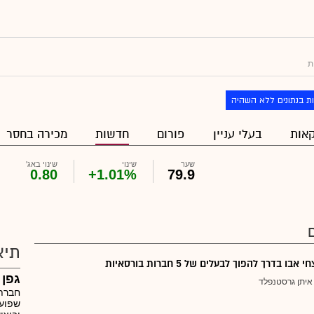
ת
ת בנתונים ללא השהיה
אות
בעלי עניין
פורום
חדשות
מכירה בחסר
שער
שינוי
שינוי באג'
0.80
+1.01%
79.9
תיא
אבו בדרך להפוך לבעלים של 5 חברות בורסאיות
גפן 
איתן גרסטנפלד
חברת 
שפועל