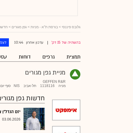
גלובס פיננסי
>
בורסת ת"א - מניות
>
גפן מגורים
> חדשו
10:44
בהשהיה של 15 דק'
עדכון אחרון
לצפו
|
תמצית
גרפים
דוחות
עסק
מניית גפן מגורים
GEFFEN R&R
מניה
1118116
תל-אביב
NIS
סוף יום
חדשות גפן מגורים
יזם הנדל"ן צחי 
03.06.2026