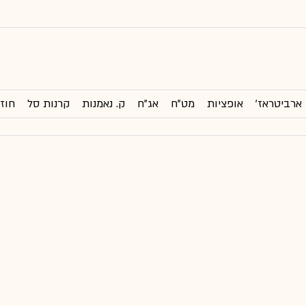
ארביטראז'
אופציות
מט"ח
אג"ח
ק. נאמנות
קרנות סל
חוזי