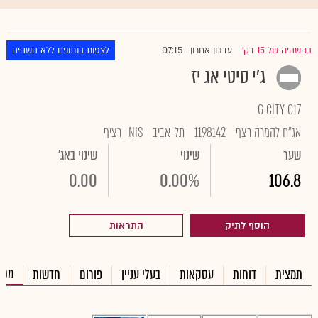
07:15
בהשהיה של 15 דק'
עדכון אחרון
לצפות בנתונים ללא השהיה
|
ג'י סיטי אג יז
G CITY C17
אג"ח להמרה רצף
1198142
תל-אביב
NIS
רציף
שער
שינוי
שינוי באג'
0.00
0.00%
106.8
הוסף לתיק
התראות
מכי
תמצית
דוחות
עסקאות
בעלי עניין
פורום
חדשות