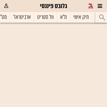
גלובס פיננסי
ראשי
תיק אישי
ת"א
וול סטריט
ארביטראז'
מט"