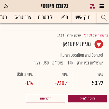
גלובס פיננסי
ראשי
תיק אישי
ת"א
וול סטריט
ארביטראז'
מט"
19:13
בהשהיה של 15 דק'
עדכון אחרון
|
מניית איתוראן
Ituran Location and Control
ישראליות בניו-יורק
ITRN
נאסד"ק
USD
רציף
שער
שינוי
שינוי ב USD
-1.14
-2.10%
53.22
הוסף לתיק
התראות