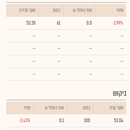
שינוי
₪ שווי באלפי
כמות
שער מכירה
53.28
61
0.0
-1.99%
--
--
--
--
--
--
--
--
--
--
--
--
--
--
--
--
ביקוש
שער קניה
כמות
₪ שווי באלפי
שינוי
-2.43%
0.1
100
53.04