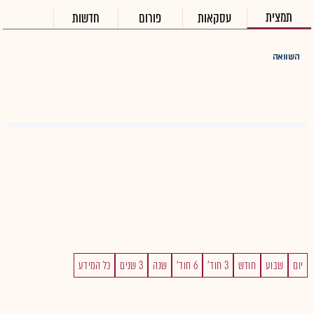
תמצית
עסקאות
פורום
חדשות
השוואה
יום
שבוע
חודש
3 חוד'
6 חוד'
שנה
3 שנים
כל המידע