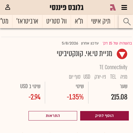
גלובס פיננסי
ראשי
תיק אישי
ת"א
וול סטריט
ארביטראז'
מט"
5/8/2026
בהשהיה של 15 דק'
עדכון אחרון
|
מניית טי.אי. קונקטיביטי
TE Connectivity
מניה
TEL
ניו-יורק
USD
סוף יום
שער
שינוי
שינוי ב USD
-2.94
-1.35%
215.08
הוסף לתיק
התראות