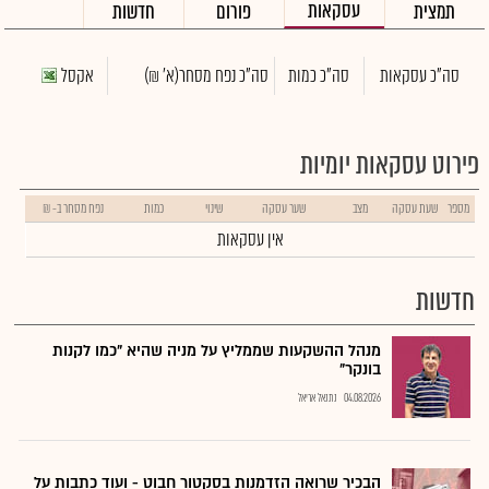
עסקאות
תמצית
פורום
חדשות
סה"כ עסקאות
סה"כ כמות
סה"כ נפח מסחר
(א' ₪)
אקסל
פירוט עסקאות יומיות
מספר
שעת עסקה
מצב
שער עסקה
שינוי
כמות
נפח מסחר ב- ₪
אין עסקאות
חדשות
מנהל ההשקעות שממליץ על מניה שהיא "כמו לקנות
בונקר"
04.08.2026
נתנאל אריאל
הבכיר שרואה הזדמנות בסקטור חבוט - ועוד כתבות על