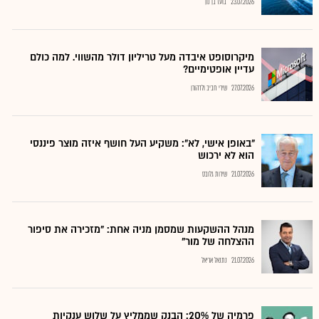
23.07.2026
בועז בן נון
מיקרוסופט איבדה מעל טריליון דולר מהשווי. למה כולם
עדיין אופטימיים?
27.07.2026
שירי חביב ולדהורן
"באופן אישי, לא": משקיע העל חושף איזה מוצר פיננסי
הוא לא ירכוש
21.07.2026
שירות גלובס
מנהל ההשקעות שמסמן מניה אחת: "מזכירה את סיפור
ההצלחה של מור"
21.07.2026
נתנאל אריאל
פרמיה של 20%: הבנק שממליץ על שלוש ענקיות