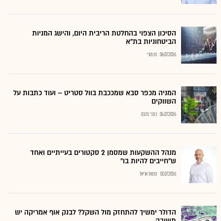
הסיכון הצפוי בהחלטת הריבית היום, והישג המניות
הביטחוניות בת"א
06.07.2026
רם מורי
המניה מכפר סבא שמככבת בוול סטריט – ועוד כתבות על
השווקים
04.07.2026
כתבי גלובס
מנהל ההשקעות שמסמן 2 סקטורים בעייתיים ואחד
ש"חייבים להיות בו"
01.07.2026
נתנאל אריאל
הדולר ימשיך להתחזק מול השקל? לבנק אוף אמריקה יש
תשובה