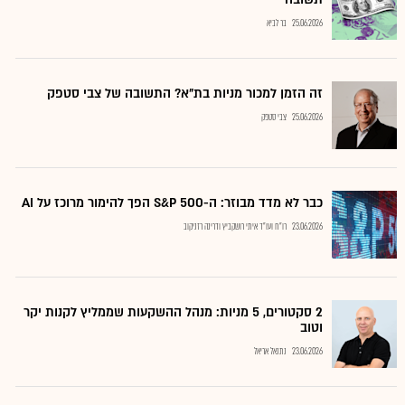
25.06.2026
בר לביא
זה הזמן למכור מניות בת"א? התשובה של צבי סטפק
25.06.2026
צבי סטפק
כבר לא מדד מבוזר: ה-S&P 500 הפך להימור מרוכז על AI
23.06.2026
רו"ח ועו"ד איתי רושקביץ ודרינה רזניקוב
2 סקטורים, 5 מניות: מנהל ההשקעות שממליץ לקנות יקר
וטוב
23.06.2026
נתנאל אריאל