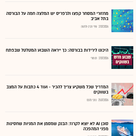
מחזורי המסחר קפצו ולג'פריס יש המלצה חמה על הבורסה
בתל אביב
27.07.2026
שירי חביב-ולדהורן
היכונו לירידות בבורסה: כך ייראה השבוע המטלטל שבפתח
27.07.2026
רם מורי
המדריך שכל משקיע צריך להכיר - ועוד 4 כתבות על המצב
בשווקים
25.07.2026
כתבי גלובס
סוכן AI לא יוצא לקרוז: הבנק שמסמן את המניות שחסינות
מפני המהפכה