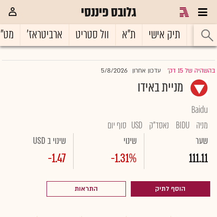
גלובס פיננסי
ראשי
תיק אישי
ת"א
וול סטריט
ארביטראז'
מט"
5/8/2026
בהשהיה של 15 דק'
עדכון אחרון
|
מניית באידו
Baidu
מניה
BIDU
נאסד"ק
USD
סוף יום
שער
שינוי
שינוי ב USD
-1.47
-1.31%
111.11
הוסף לתיק
התראות