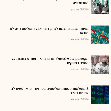
הטכנולוגיה
20.07.2026
בועז בן נון
מניות השבבים נכנסו לשוק דובי, אבל האנליסט הזה לא
מודאג
19.07.2026
צחי גרינולד
הקאמבק של אלטשולר שחם ביוני – ועוד 4 כתבות על
המצב בשווקים
18.07.2026
כתבי גלובס
8 מופלאות קטנות: אנליסטים בטוחים - כדאי לשים לב
למניות הללו
15.07.2026
צחי גרינולד