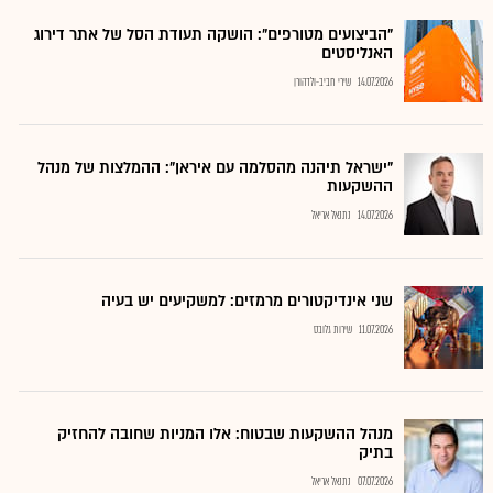
"הביצועים מטורפים": הושקה תעודת הסל של אתר דירוג
האנליסטים
14.07.2026
שירי חביב-ולדהורן
"ישראל תיהנה מהסלמה עם איראן": ההמלצות של מנהל
ההשקעות
14.07.2026
נתנאל אריאל
שני אינדיקטורים מרמזים: למשקיעים יש בעיה
11.07.2026
שירות גלובס
מנהל ההשקעות שבטוח: אלו המניות שחובה להחזיק
בתיק
07.07.2026
נתנאל אריאל