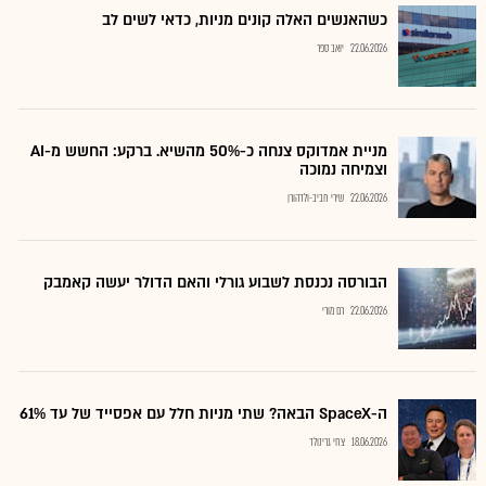
כשהאנשים האלה קונים מניות, כדאי לשים לב
22.06.2026
יואב ספר
מניית אמדוקס צנחה כ-50% מהשיא. ברקע: החשש מ-AI
וצמיחה נמוכה
22.06.2026
שירי חביב-ולדהורן
הבורסה נכנסת לשבוע גורלי והאם הדולר יעשה קאמבק
22.06.2026
רם מורי
ה-SpaceX הבאה? שתי מניות חלל עם אפסייד של עד 61%
18.06.2026
צחי גרינולד