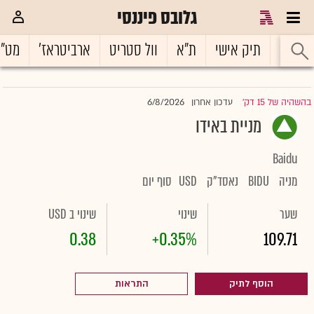
גלובס פיננסי
ראשי
תיק אישי
ת"א
וול סטריט
ארביטראז'
מט"
6/8/2026
בהשהיה של 15 דק'
עדכון אחרון
|
מניית באידו
Baidu
מניה
BIDU
נאסד"ק
USD
סוף יום
שער
שינוי
שינוי ב USD
0.38
+0.35%
109.71
הוסף לתיק
התראות