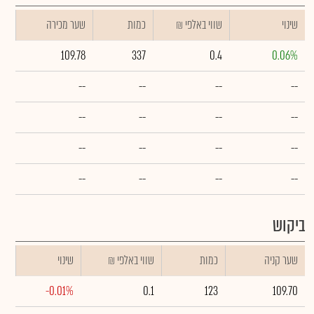
שינוי
₪ שווי באלפי
כמות
שער מכירה
109.78
337
0.4
0.06%
--
--
--
--
--
--
--
--
--
--
--
--
--
--
--
--
ביקוש
שער קניה
כמות
₪ שווי באלפי
שינוי
-0.01%
0.1
123
109.70