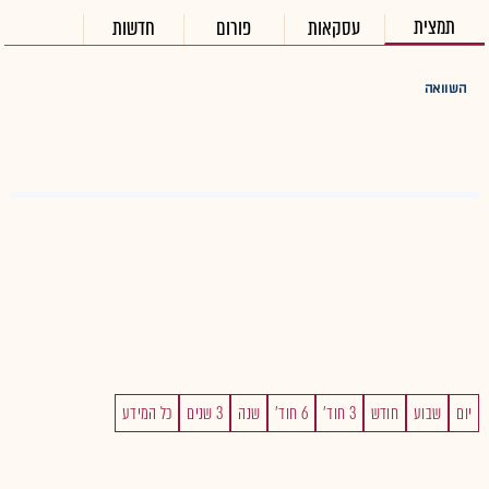
תמצית
עסקאות
פורום
חדשות
השוואה
יום
שבוע
חודש
3 חוד'
6 חוד'
שנה
3 שנים
כל המידע