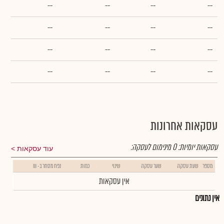
--
--
--
--
--
--
--
--
--
--
--
--
--
--
--
--
עסקאות אחרונות
עסקאות יומיות:
0
מינימום לעסקה:
עוד עסקאות
מספר
שעת עסקה
שער עסקה
שינוי
כמות
נפח מסחר ב- ₪
אין עסקאות
אין נתונים