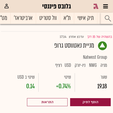
גלובס פיננסי
ראשי
תיק אישי
ת"א
וול סטריט
ארביטראז'
מט"
17:14
בהשהיה של 15 דק'
עדכון אחרון
|
מניית נאטווסט גרופ
Natwest Group
מניה
NWG
ניו-יורק
USD
רציף
שער
שינוי
שינוי ב USD
0.14
+0.74%
19.18
הוסף לתיק
התראות