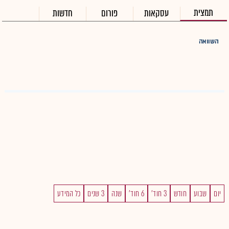
תמצית
עסקאות
פורום
חדשות
השוואה
יום
שבוע
חודש
3 חוד'
6 חוד'
שנה
3 שנים
כל המידע