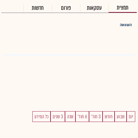
תמצית
עסקאות
פורום
חדשות
השוואה
יום
שבוע
חודש
3 חוד'
6 חוד'
שנה
3 שנים
כל המידע