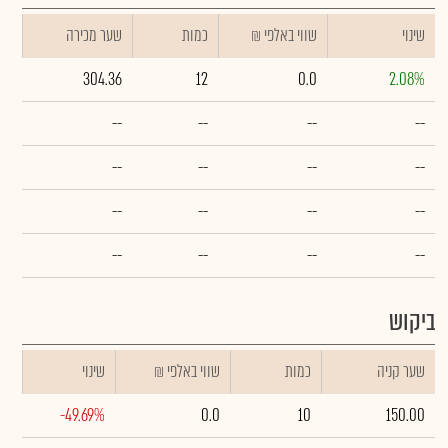
שינוי
₪ שווי באלפי
כמות
שער מכירה
304.36
12
0.0
2.08%
--
--
--
--
--
--
--
--
--
--
--
--
--
--
--
--
ביקוש
שער קניה
כמות
₪ שווי באלפי
שינוי
-49.69%
0.0
10
150.00