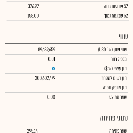
52 שבועות גבוה
326.92
52 שבועות נמוך
158.00
שווי
שווי שוק
(א` USD)
89,639,659
מכפיל רווח
0.01
הון עצמי
(א' $)
הון רשום למסחר
300,602,479
הון מונפק ונפרע
שער ממוצע
0.00
נתוני פתיחה
שער פתיחה
295.14