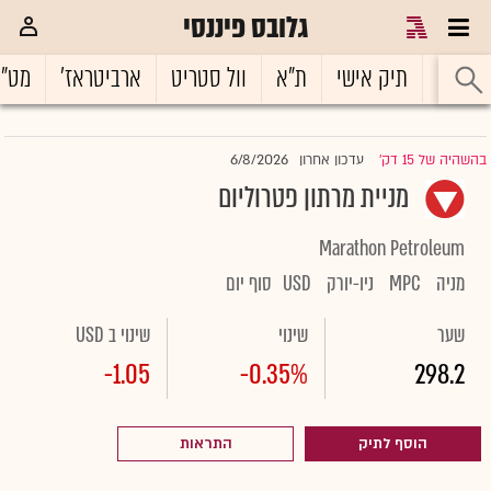
גלובס פיננסי
ראשי
תיק אישי
ת"א
וול סטריט
ארביטראז'
מט"
6/8/2026
בהשהיה של 15 דק'
עדכון אחרון
|
מניית מרתון פטרוליום
Marathon Petroleum
מניה
MPC
ניו-יורק
USD
סוף יום
שער
שינוי
שינוי ב USD
-1.05
-0.35%
298.2
הוסף לתיק
התראות