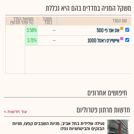
משקל המניה במדדים בהם היא נכללת
משקל
תשואת המדד
שם המדד
במדד
(% שינוי חודשי)
3.58%
--
אס אנד פי 500
3.71%
--
איישיירס ראסל 1000
חיפושים אחרונים
חדשות מרתון פטרוליום
עוד חדשות
נעילה שלילית בתל אביב; מניות השבבים קפצו, מניות
הבנקים והביטחוניות נפלו