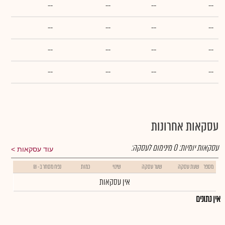
--
--
--
--
--
--
--
--
--
--
--
--
--
--
--
--
עסקאות אחרונות
עסקאות יומיות:
0
מינימום לעסקה:
עוד עסקאות
מספר
שעת עסקה
שער עסקה
שינוי
כמות
נפח מסחר ב- ₪
אין עסקאות
אין נתונים