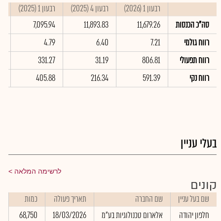
רבעון 1 (2026)
רבעון 4 (2025)
רבעון 1 (2025)
סי
סה"כ הכנסות
11,679.26
11,893.83
7,095.94
31
רווח גולמי
7.21
6.40
4.79
6
רווח תפעולי
806.81
31.19
331.27
4
רווח נקי
591.39
216.34
405.88
4
בעלי עניין
לרשימה המלאה
קונים
שם בעל עניין
שם החברה
תאריך פעולה
כמות
ש
חלפון יהודה
אלארום טכנולוגיות בע"מ
18/03/2026
68,750
0