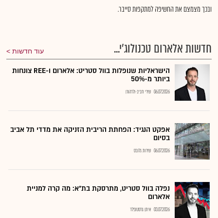
ובכך מצמצם את החשיפה למתקפות סייבר.
חדשות אלארום טכנולוג'י...
עוד חדשות
הישראליות שנופלות בוול סטריט: אלארום ו-REE צונחות
ביותר מ-50%
06.07.2026
שירי חביב-ולדהורן
אפקט הנגיד: הפחתת הריבית הזניקה את מדדי תל אביב
בסיום
06.07.2026
שירות גלובס
נפלה בוול סטריט, מתרסקת בת״א: מה קרה למניית
אלארום
03.07.2026
איתן גרסטנפלד