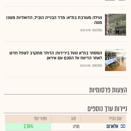
נעילה מעורבת בת"א: מדד הבנייה הוביל, הדואליות משכו
מטה
03.07.2026
שירות גלובס
המסחר בת"א ננעל בירידות; הדולר מתקרב לשפל חדש
לאחר הדיווח על הסכם עם איראן
28.05.2026
שירות גלובס
הצעות פרסומיות
ניירות ערך נוספים
שם הנייר
סוג
שינוי יומי
אלארום
מניה
2.76%