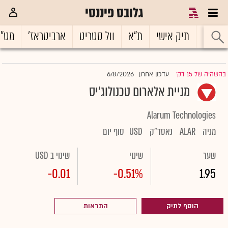
גלובס פיננסי
ראשי
תיק אישי
ת"א
וול סטריט
ארביטראז'
מט"
6/8/2026
בהשהיה של 15 דק'
עדכון אחרון
|
מניית אלארום טכנולוג'יס
Alarum Technologies
מניה
ALAR
נאסד"ק
USD
סוף יום
שער
שינוי
שינוי ב USD
-0.01
-0.51%
1.95
הוסף לתיק
התראות