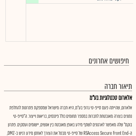
חיפושים אחרונים
תיאור חברה
אלארום טכנולוגיות בע"מ
אלארום, שהייתה פעם סייפ-טי גרופ בע"מ, היא חברה מישראל שמספקת פתרונות להחלפת
נתונים בצורה מאובטחת לחברות במספר תחומים כולל פיננסים, בריאות וייצור. ה"סייפ-טי
בוקס" שלה מאפשר לארגונים לשתף מידע באופן מאובטח בין אנשים, יישומים ועסקים. פתרון
ה-RSAccess Secure Front End של סייפ-טי מבטל את הצורך לאחסן מידע רגיש ב-DMZ,