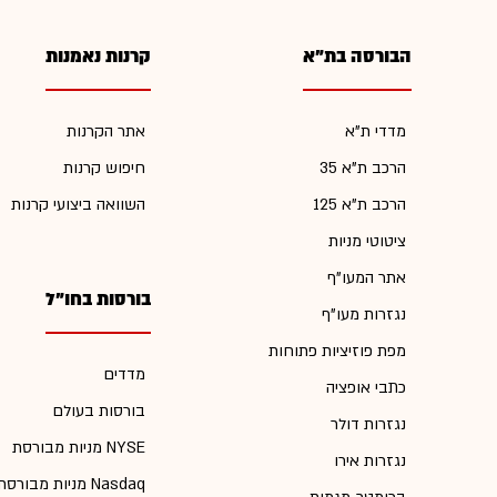
הבורסה בת"א
קרנות נאמנות
מדדי ת"א
אתר הקרנות
הרכב ת"א 35
חיפוש קרנות
הרכב ת"א 125
השוואה ביצועי קרנות
ציטוטי מניות
אתר המעו"ף
בורסות בחו"ל
נגזרות מעו"ף
מפת פוזיציות פתוחות
מדדים
כתבי אופציה
בורסות בעולם
נגזרות דולר
מניות מבורסת NYSE
נגזרות אירו
מניות מבורסת Nasdaq