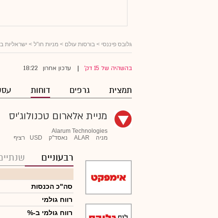
גלובס פיננסי
>
בורסות עולם
>
מניות חו"ל
>
ישראליות ב
18:22
בהשהיה של 15 דק'
עדכון אחרון
|
תמצית
גרפים
דוחות
עסק
מניית אלארום טכנולוג'יס
Alarum Technologies
מניה
ALAR
נאסד"ק
USD
רציף
רבעוניים
שנתיים
סה"כ הכנסות
רווח גולמי
רווח גולמי ב-%