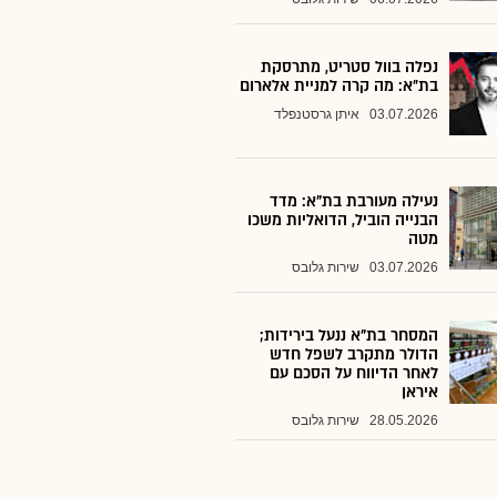
נפלה בוול סטריט, מתרסקת
בת״א: מה קרה למניית אלארום
03.07.2026
איתן גרסטנפלד
נעילה מעורבת בת"א: מדד
הבנייה הוביל, הדואליות משכו
מטה
03.07.2026
שירות גלובס
המסחר בת"א ננעל בירידות;
הדולר מתקרב לשפל חדש
לאחר הדיווח על הסכם עם
איראן
28.05.2026
שירות גלובס