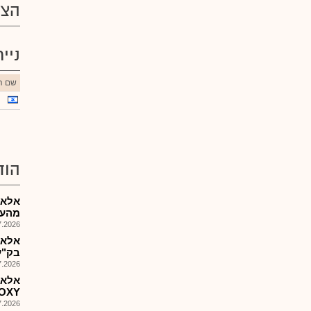
הצע
ניי
שם הנ
הוד
אלאר
מהעת
026, 15:02
אלא-
בק"ע
026, 13:52
אלאר
PROXY למגור
026, 09:12