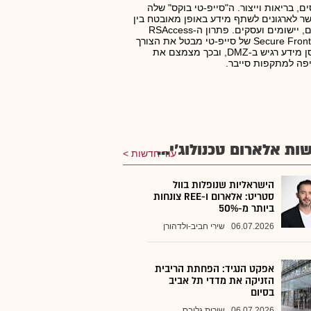
ים, בריאות וייצור. ה"סייפ-טי בוקס" שלה
 לארגונים לשתף מידע באופן מאובטח בין
אנשים, יישומים ועסקים. פתרון ה-RSAccess
Secure Front End של סייפ-טי מבטל את הצורך
לאחסן מידע רגיש ב-DMZ, ובכך מצמצם את
ה למתקפות סייבר.
ות אלארום טכנולוג'י...
עוד חדשות
הישראליות שנופלות בוול
סטריט: אלארום ו-REE צונחות
ביותר מ-50%
06.07.2026
שירי חביב-ולדהורן
אפקט הנגיד: הפחתת הריבית
הזניקה את מדדי תל אביב
בסיום
06.07.2026
שירות גלובס