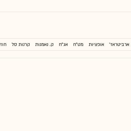
ארביטראז'
אופציות
מט"ח
אג"ח
ק. נאמנות
קרנות סל
חוזי