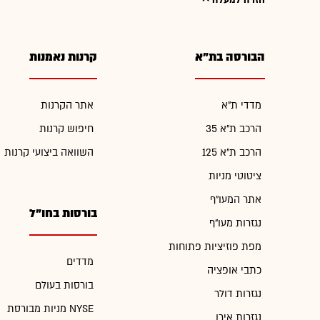
חזרה למעלה
הבורסה בת"א
קרנות נאמנות
מדדי ת"א
אתר הקרנות
הרכב ת"א 35
חיפוש קרנות
הרכב ת"א 125
השוואה ביצועי קרנות
ציטוטי מניות
אתר המעו"ף
בורסות בחו"ל
נגזרות מעו"ף
מפת פוזיציות פתוחות
מדדים
כתבי אופציה
בורסות בעולם
נגזרות דולר
מניות מבורסת NYSE
נגזרות אירו