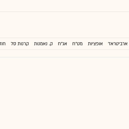
ארביטראז'
אופציות
מט"ח
אג"ח
ק. נאמנות
קרנות סל
חוז