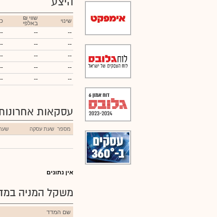
היצע
₪ שווי
שינוי
כ
באלפי
--
--
--
--
--
--
--
--
--
--
--
--
--
--
--
עסקאות אחרונות
מספר
שעת עסקה
שער
אין נתונים
משקל המניה במדד
שם המדד