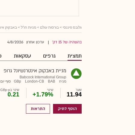
גלובס פיננסי
>
בורסות עולם
>
מניות חו"ל
> באבקוק אינט
4/8/2026
בהשהיה של 15 דק'
עדכון אחרון
|
תמצית
גרפים
עסקאות
פ
מניית באבקוק אינטרנשיונל גרופ
Babcock International Group
מניה
BAB
London-CB
GBp
סוף יום
שער
שינוי
שינוי בGBp-p
0.21
+1.79%
11.94
הוסף לתיק
התראות