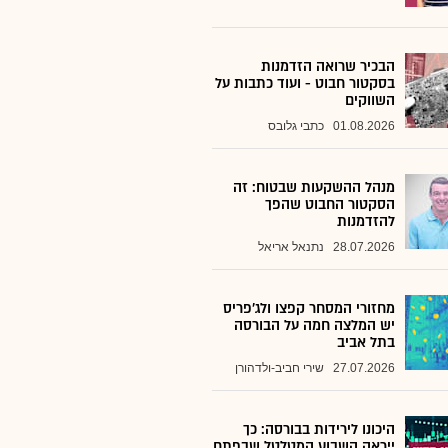
הבכיר שרואה הזדמנות
בסקטור חבוט - ועוד כתבות על
השווקים
01.08.2026
כתבי גלובס
מנהל ההשקעות שבטוח: זה
הסקטור החבוט שהפך
להזדמנות
28.07.2026
נתנאל אריאל
מחזורי המסחר קפצו ולג'פריס
יש המלצה חמה על הבורסה
בתל אביב
27.07.2026
שירי חביב-ולדהורן
היכונו לירידות בבורסה: כך
ייראה השבוע המטלטל שבפתח