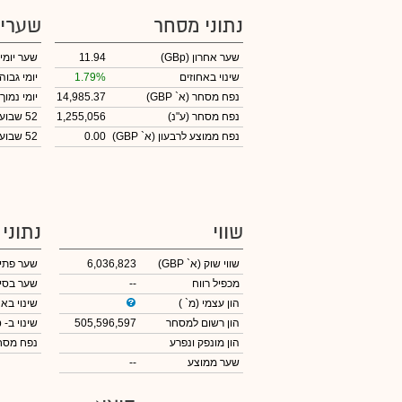
נתוני מסחר
שערי
שער אחרון
(GBp)
11.94
שער יומי
שינוי באחוזים
1.79%
יומי גבוה
נפח מסחר
(א` GBP)
14,985.37
יומי נמוך
נפח מסחר
(ע"נ)
1,255,056
52 שבועות גבוה
נפח ממוצע לרבעון (א` GBP)
0.00
52 שבועות נמוך
שווי
נתוני
שווי שוק
(א` GBP)
6,036,823
שער פתי
מכפיל רווח
--
שער בסי
הון עצמי
(מ` )
שינוי באח
הון רשום למסחר
505,596,597
שינוי
ב- GBp
הון מונפק ונפרע
נפח מס
שער ממוצע
--