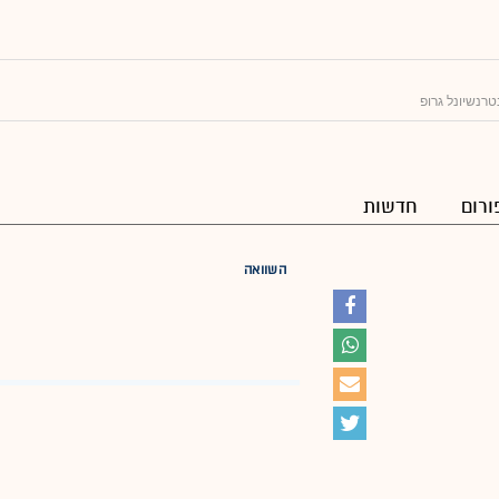
רנשיונל גרופ
ורום
חדשות
השוואה